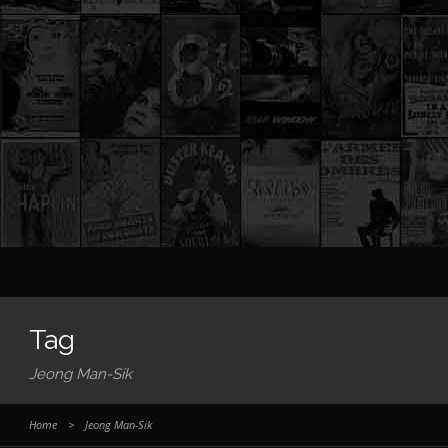
Tag
Jeong Man-Sik
Home
>
Jeong Man-Sik