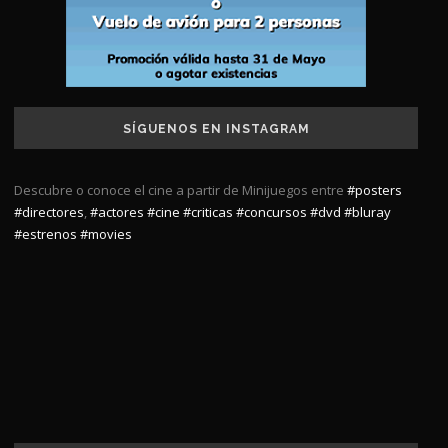
SÍGUENOS EN INSTAGRAM
Descubre o conoce el cine a partir de Minijuegos entre
#posters
#directores
,
#actores
#cine
#criticas
#concursos
#dvd
#bluray
#estrenos
#movies