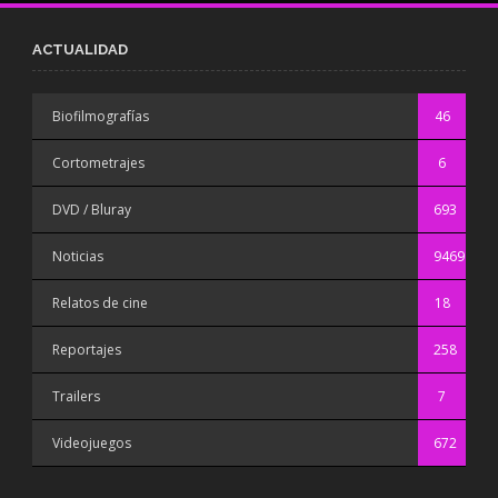
ACTUALIDAD
Biofilmografías
46
Cortometrajes
6
DVD / Bluray
693
Noticias
9469
Relatos de cine
18
Reportajes
258
Trailers
7
Videojuegos
672