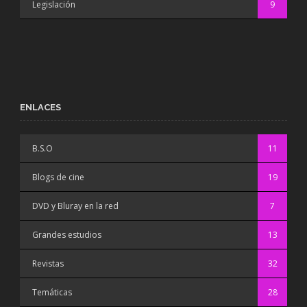
Legislación
9
ENLACES
B.S.O
11
Blogs de cine
19
DVD y Bluray en la red
7
Grandes estudios
13
Revistas
32
Temáticas
28