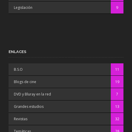
Legislación
9
ENLACES
B.S.O
11
Blogs de cine
19
DVD y Bluray en la red
7
Grandes estudios
13
Revistas
32
Temáticas
28