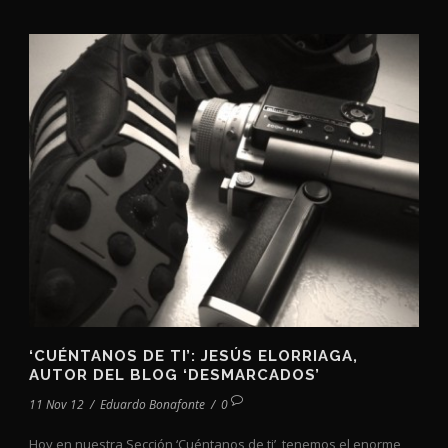
‘CUÉNTANOS DE TI’: JESÚS ELORRIAGA,
AUTOR DEL BLOG ‘DESMARCADOS’
11 Nov 12
/
Eduardo Bonafonte
/
0
Hoy en nuestra Sección ‘Cuéntanos de ti’, tenemos el enorme