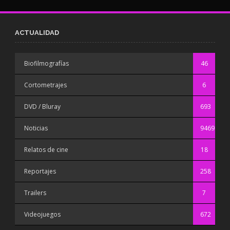
ACTUALIDAD
Biofilmografías
46
Cortometrajes
6
DVD / Bluray
693
Noticias
9469
Relatos de cine
18
Reportajes
258
Trailers
7
Videojuegos
672