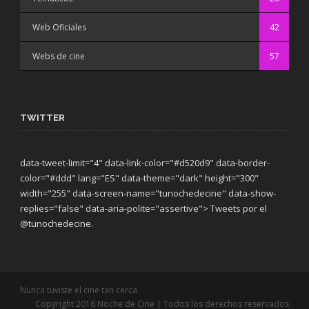
Web Oficiales
42
Webs de cine
57
TWITTER
data-tweet-limit="4" data-link-color="#d520d9" data-border-
color="#ddd" lang="ES" data-theme="dark"
height="300"
width="255" data-screen-name="tunochedecine" data-show-
replies="false" data-aria-polite="assertive"> Tweets por el
@tunochedecine.
Nunca tuviste el cine tan cerca
Copyright 2016 Noche de Cine | Todos los derechos reservados