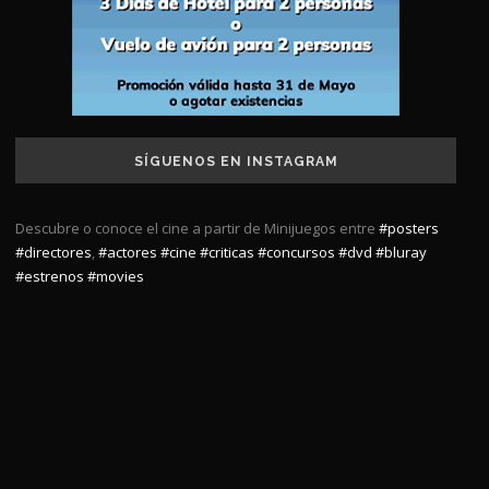
SÍGUENOS EN INSTAGRAM
Descubre o conoce el cine a partir de Minijuegos entre
#posters
#directores
,
#actores
#cine
#criticas
#concursos
#dvd
#bluray
#estrenos
#movies