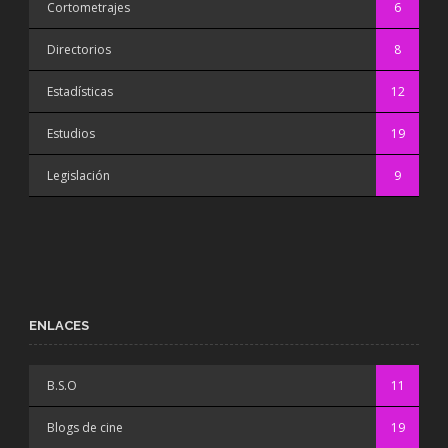
Cortometrajes
6
Directorios
8
Estadísticas
12
Estudios
19
Legislación
9
ENLACES
B.S.O
11
Blogs de cine
19