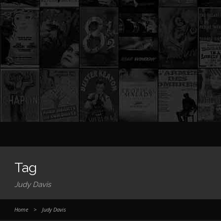
Tag
Judy Davis
Home
>
Judy Davis