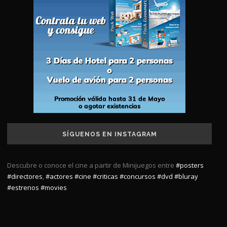
SÍGUENOS EN INSTAGRAM
Descubre o conoce el cine a partir de Minijuegos entre
#posters
#directores
,
#actores
#cine
#criticas
#concursos
#dvd
#bluray
#estrenos
#movies