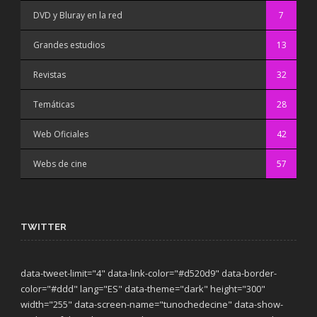
DVD y Bluray en la red
7
Grandes estudios
13
Revistas
32
Temáticas
28
Web Oficiales
42
Webs de cine
57
TWITTER
data-tweet-limit="4" data-link-color="#d520d9" data-border-
color="#ddd" lang="ES" data-theme="dark"
height="300"
width="255" data-screen-name="tunochedecine" data-show-