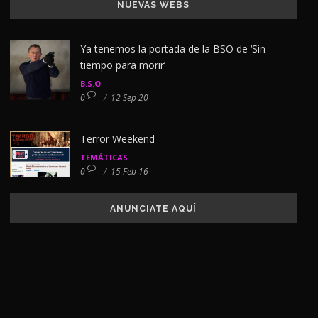
NUEVAS WEBS
Ya tenemos la portada de la BSO de ‘Sin
tiempo para morir’
B.S.O
0
/
12 Sep 20
Terror Weekend
TEMÁTICAS
0
/
15 Feb 16
ANUNCIATE AQUÍ