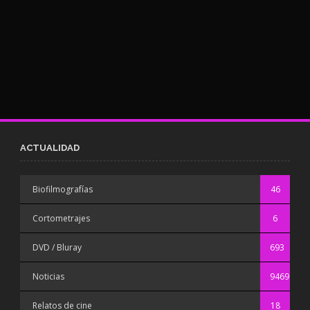
ACTUALIDAD
Biofilmografías
46
Cortometrajes
6
DVD / Bluray
693
Noticias
9469
Relatos de cine
18