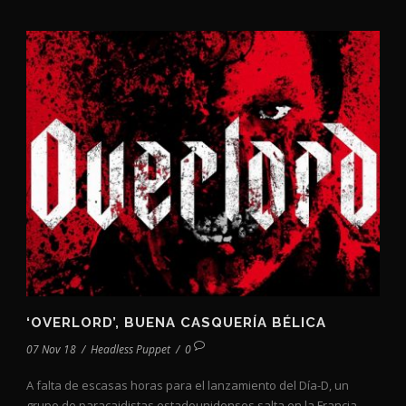
‘OVERLORD’, BUENA CASQUERÍA BÉLICA
07 Nov 18
/
Headless Puppet
/
0
A falta de escasas horas para el lanzamiento del Día-D, un
grupo de paracaidistas estadounidenses salta en la Francia