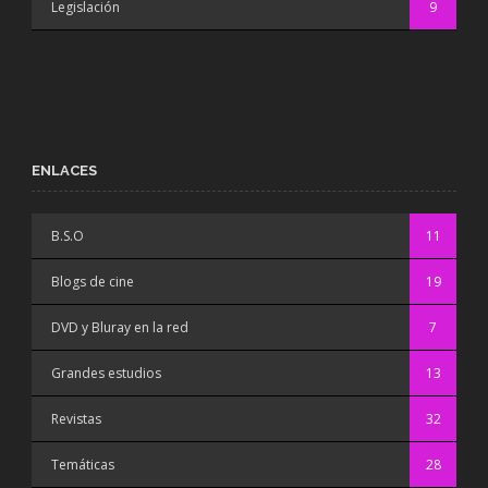
Legislación
9
ENLACES
B.S.O
11
Blogs de cine
19
DVD y Bluray en la red
7
Grandes estudios
13
Revistas
32
Temáticas
28