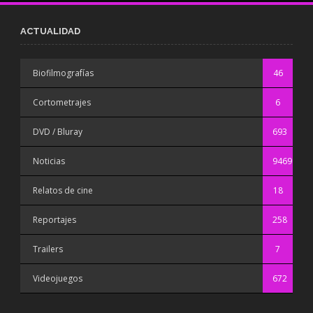
ACTUALIDAD
Biofilmografías
46
Cortometrajes
6
DVD / Bluray
693
Noticias
9469
Relatos de cine
18
Reportajes
258
Trailers
7
Videojuegos
672