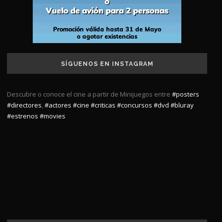
SÍGUENOS EN INSTAGRAM
Descubre o conoce el cine a partir de Minijuegos entre
#posters
#directores
,
#actores
#cine
#criticas
#concursos
#dvd
#bluray
#estrenos
#movies