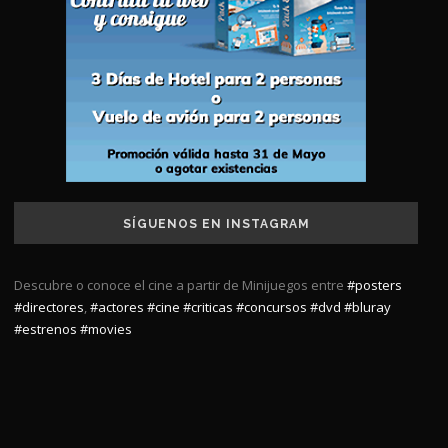
SÍGUENOS EN INSTAGRAM
Descubre o conoce el cine a partir de Minijuegos entre
#posters
#directores
,
#actores
#cine
#criticas
#concursos
#dvd
#bluray
#estrenos
#movies