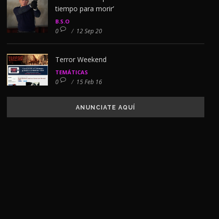
tiempo para morir’
B.S.O
0
/
12 Sep 20
Terror Weekend
TEMÁTICAS
0
/
15 Feb 16
ANUNCIATE AQUÍ