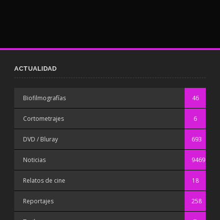
ACTUALIDAD
Biofilmografías
46
Cortometrajes
6
DVD / Bluray
693
Noticias
9469
Relatos de cine
18
Reportajes
258