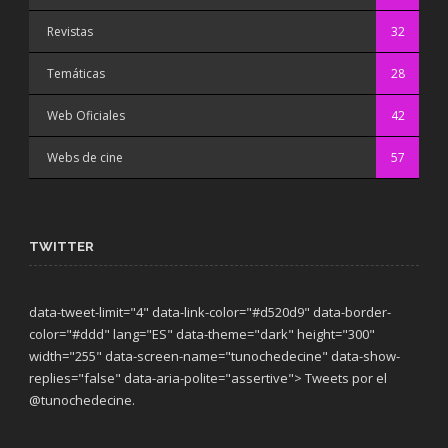
Revistas
32
Temáticas
28
Web Oficiales
42
Webs de cine
57
TWITTER
data-tweet-limit="4" data-link-color="#d520d9" data-border-
color="#ddd" lang="ES" data-theme="dark"
height="300"
width="255" data-screen-name="tunochedecine" data-show-
replies="false" data-aria-polite="assertive"> Tweets por el
@tunochedecine.