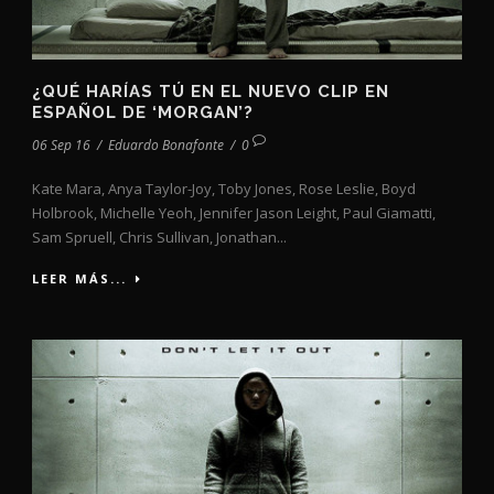
¿QUÉ HARÍAS TÚ EN EL NUEVO CLIP EN
ESPAÑOL DE ‘MORGAN’?
06 Sep 16
/
Eduardo Bonafonte
/
0
Kate Mara, Anya Taylor-Joy, Toby Jones, Rose Leslie, Boyd
Holbrook, Michelle Yeoh, Jennifer Jason Leight, Paul Giamatti,
Sam Spruell, Chris Sullivan, Jonathan...
LEER MÁS...