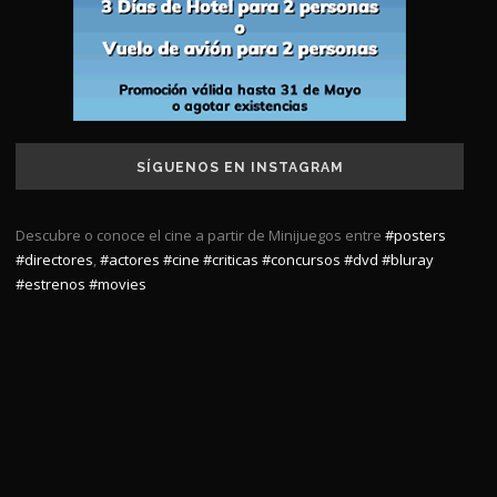
SÍGUENOS EN INSTAGRAM
Descubre o conoce el cine a partir de Minijuegos entre
#posters
#directores
,
#actores
#cine
#criticas
#concursos
#dvd
#bluray
#estrenos
#movies