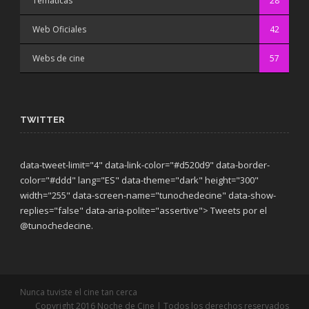
Temáticas
28
Web Oficiales
42
Webs de cine
57
TWITTER
data-tweet-limit="4" data-link-color="#d520d9" data-border-
color="#ddd" lang="ES" data-theme="dark"
height="300"
width="255" data-screen-name="tunochedecine" data-show-
replies="false" data-aria-polite="assertive"> Tweets por el
@tunochedecine.
Nunca tuviste el cine tan cerca
Copyright 2016 Noche de Cine | Todos los derechos reservados