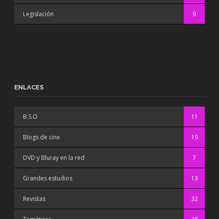
Legislación
9
ENLACES
B.S.O
11
Blogs de cine
19
DVD y Bluray en la red
7
Grandes estudios
13
Revistas
32