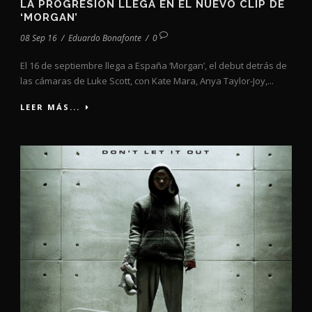
LA PROGRESIÓN LLEGA EN EL NUEVO CLIP DE
‘MORGAN’
08 Sep 16
/
Eduardo Bonafonte
/
0
El 16 de septiembre llega a España ‘Morgan’, el debut detrás de
las cámaras de Luke Scott, con Kate Mara, Anya Taylor-Joy,...
LEER MÁS...