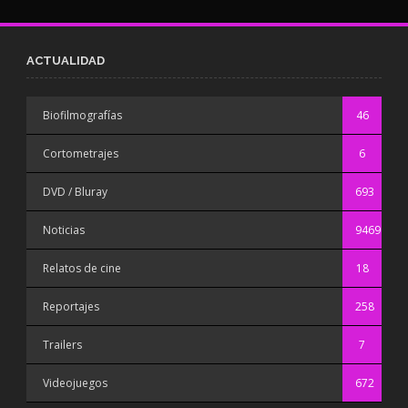
ACTUALIDAD
Biofilmografías
46
Cortometrajes
6
DVD / Bluray
693
Noticias
9469
Relatos de cine
18
Reportajes
258
Trailers
7
Videojuegos
672