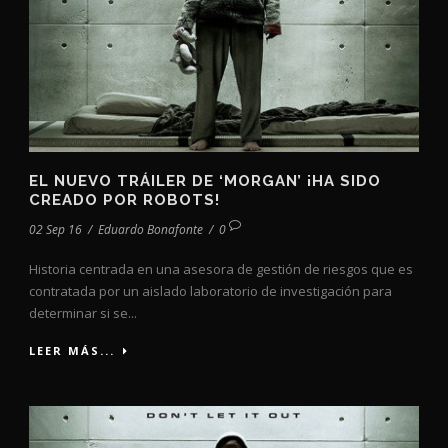
EL NUEVO TRÁILER DE ‘MORGAN’ ¡HA SIDO
CREADO POR ROBOTS!
02 Sep 16
/
Eduardo Bonafonte
/
0
Historia centrada en una asesora de gestión de riesgos que es
contratada por un aislado laboratorio de investigación para
determinar si se...
LEER MÁS...