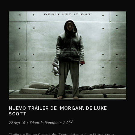
NUEVO TRÁILER DE ‘MORGAN’, DE LUKE
SCOTT
22 Ago 16
/
Eduardo Bonafonte
/
0
El hijo de Ridley Scott, Luke Scott, dirige a Kate Mara, Anya