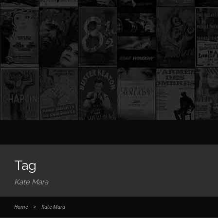
Tag
Kate Mara
Home
>
Kate Mara