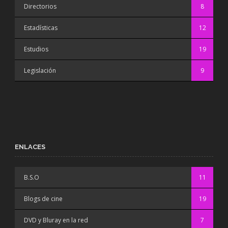
Directorios
8
Estadísticas
12
Estudios
19
Legislación
9
ENLACES
B.S.O
11
Blogs de cine
19
DVD y Bluray en la red
7