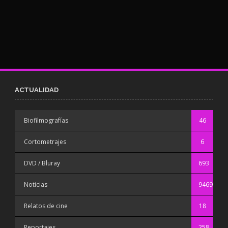
ACTUALIDAD
Biofilmografías
46
Cortometrajes
6
DVD / Bluray
693
Noticias
9469
Relatos de cine
18
Reportajes
258