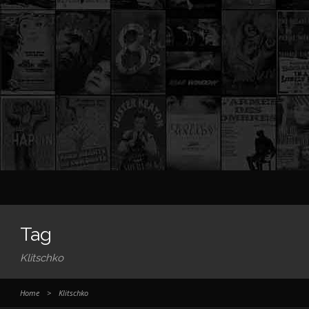
Tag
Klitschko
Home
>
Klitschko