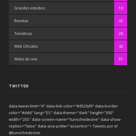
Grandes estudios
13
Revistas
32
Temáticas
28
Web Oficiales
42
Webs de cine
57
TWITTER
data-tweet-limit="4" data-link-color="#d520d9" data-border-
color="#ddd" lang="ES" data-theme="dark"
height="300"
width="255" data-screen-name="tunochedecine" data-show-
replies="false" data-aria-polite="assertive"> Tweets por el
@tunochedecine.