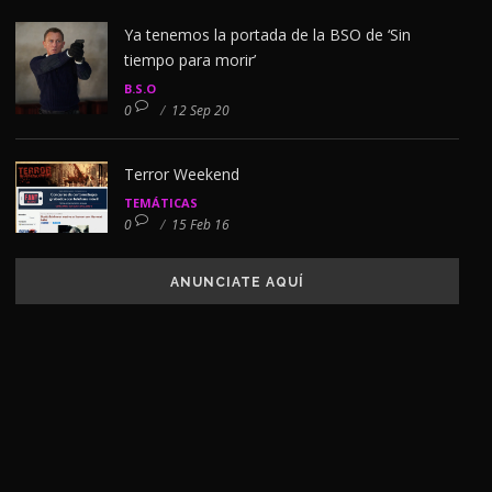
Ya tenemos la portada de la BSO de ‘Sin
tiempo para morir’
B.S.O
0
/
12 Sep 20
Terror Weekend
TEMÁTICAS
0
/
15 Feb 16
ANUNCIATE AQUÍ