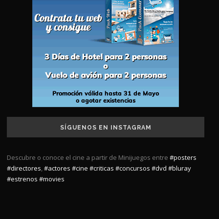
SÍGUENOS EN INSTAGRAM
Descubre o conoce el cine a partir de Minijuegos entre
#posters
#directores
,
#actores
#cine
#criticas
#concursos
#dvd
#bluray
#estrenos
#movies