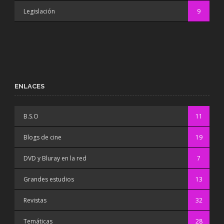
Legislación
9
ENLACES
B.S.O
11
Blogs de cine
19
DVD y Bluray en la red
7
Grandes estudios
13
Revistas
32
Temáticas
28