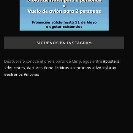
SÍGUENOS EN INSTAGRAM
Descubre o conoce el cine a partir de Minijuegos entre
#posters
#directores
,
#actores
#cine
#criticas
#concursos
#dvd
#bluray
#estrenos
#movies