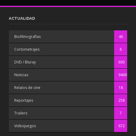
ACTUALIDAD
Biofilmografías
46
Cortometrajes
6
DVD / Bluray
693
Noticias
9469
Relatos de cine
18
Reportajes
258
Trailers
7
Videojuegos
672