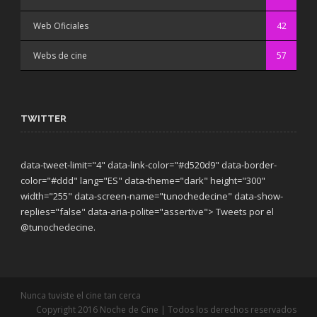
Web Oficiales
42
Webs de cine
57
TWITTER
data-tweet-limit="4" data-link-color="#d520d9" data-border-
color="#ddd" lang="ES" data-theme="dark"
height="300"
width="255" data-screen-name="tunochedecine" data-show-
replies="false" data-aria-polite="assertive"> Tweets por el
@tunochedecine.
Nunca tuviste el cine tan cerca
Copyright 2016 Noche de Cine | Todos los derechos reservados