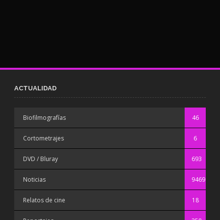
ACTUALIDAD
Biofilmografías
46
Cortometrajes
6
DVD / Bluray
693
Noticias
9469
Relatos de cine
18