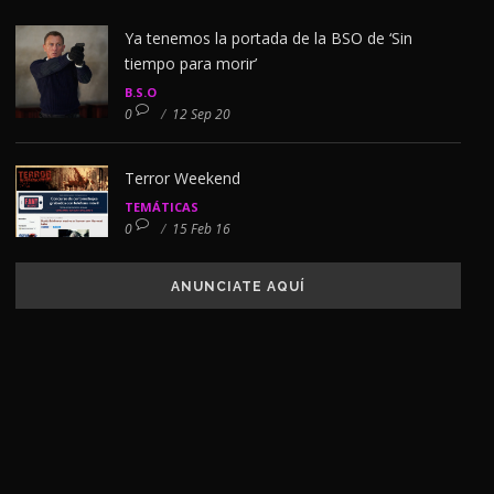
Ya tenemos la portada de la BSO de ‘Sin
tiempo para morir’
B.S.O
0
/
12 Sep 20
Terror Weekend
TEMÁTICAS
0
/
15 Feb 16
ANUNCIATE AQUÍ