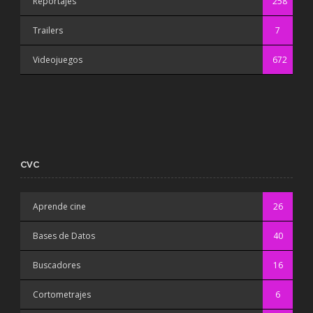
Reportajes
258
Trailers
7
Videojuegos
672
CVC
Aprende cine
26
Bases de Datos
40
Buscadores
16
Cortometrajes
6