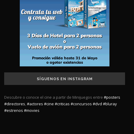
SÍGUENOS EN INSTAGRAM
Descubre o conoce el cine a partir de Minijuegos entre
#posters
#directores
,
#actores
#cine
#criticas
#concursos
#dvd
#bluray
#estrenos
#movies