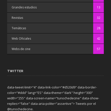
Grandes estudios
13
Revistas
32
Temáticas
28
Web Oficiales
42
Webs de cine
57
TWITTER
data-tweet-limit="4" data-link-color="#d520d9" data-border-
color="#ddd" lang="ES" data-theme="dark"
height="300"
width="255" data-screen-name="tunochedecine" data-show-
replies="false" data-aria-polite="assertive"> Tweets por el
@tunochedecine.