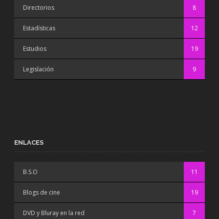
Directorios
8
Estadísticas
12
Estudios
19
Legislación
9
ENLACES
B.S.O
11
Blogs de cine
19
DVD y Bluray en la red
7