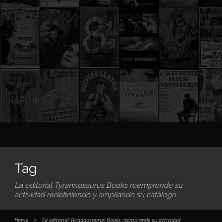
Tag
La editorial Tyrannosaurus Books reemprende su
actividad redefiniendo y ampliando su catálogo
Home
>
La editorial Tyrannosaurus Books reemprende su actividad