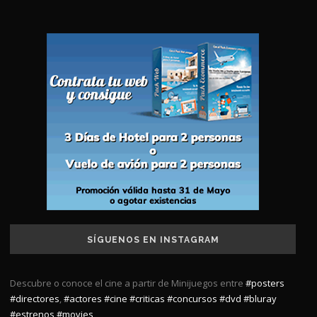
SÍGUENOS EN INSTAGRAM
Descubre o conoce el cine a partir de Minijuegos entre
#posters
#directores
,
#actores
#cine
#criticas
#concursos
#dvd
#bluray
#estrenos
#movies