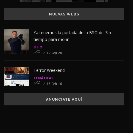
NUEVAS WEBS
Ya tenemos la portada de la BSO de ‘Sin
tiempo para morir’
B.S.O
0
/
12 Sep 20
Terror Weekend
TEMÁTICAS
0
/
15 Feb 16
ANUNCIATE AQUÍ