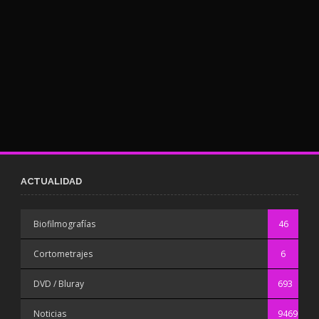
ACTUALIDAD
Biofilmografías
46
Cortometrajes
6
DVD / Bluray
693
Noticias
9469