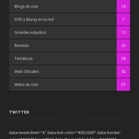
Blogs de cine
19
DVD y Bluray en la red
7
Grandes estudios
13
Revistas
32
Temáticas
28
Web Oficiales
42
Webs de cine
57
TWITTER
data-tweet-limit="4" data-link-color="#d520d9" data-border-