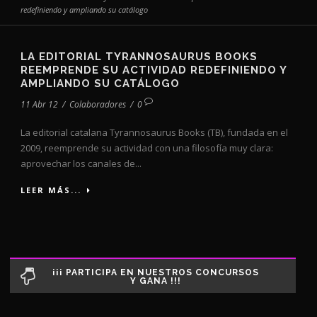
redefiniendo y ampliando su catálogo
LA EDITORIAL TYRANNOSAURUS BOOKS
REEMPRENDE SU ACTIVIDAD REDEFINIENDO Y
AMPLIANDO SU CATÁLOGO
11 Abr 12
/
Colaboradores
/
0
La editorial catalana Tyrannosaurus Books (TB), fundada en el
2009, reemprende su actividad con una filosofía muy clara:
aprovechar los canales de...
LEER MÁS...
¡¡¡ PARTICIPA EN NUESTROS CONCURSOS
Y GANA !!!