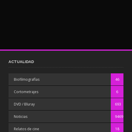
ACTUALIDAD
Biofilmografías
46
Cortometrajes
6
DVD / Bluray
693
Noticias
9469
Relatos de cine
18