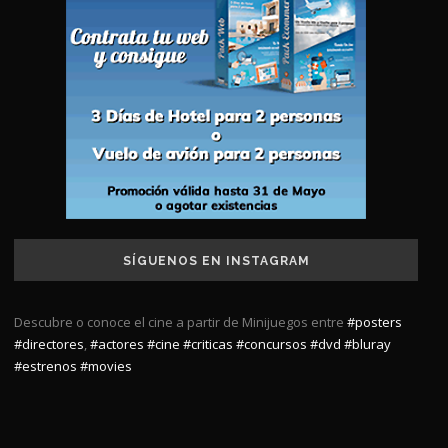
SÍGUENOS EN INSTAGRAM
Descubre o conoce el cine a partir de Minijuegos entre
#posters
#directores
,
#actores
#cine
#criticas
#concursos
#dvd
#bluray
#estrenos
#movies