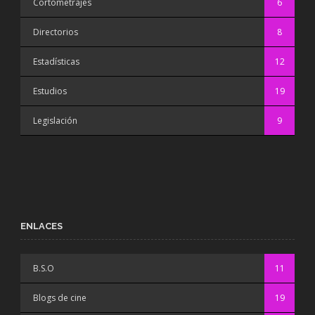
Cortometrajes
6
Directorios
8
Estadísticas
12
Estudios
19
Legislación
9
ENLACES
B.S.O
11
Blogs de cine
19