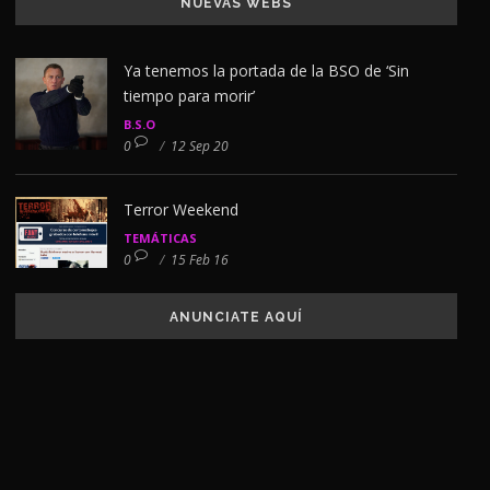
NUEVAS WEBS
Ya tenemos la portada de la BSO de ‘Sin
tiempo para morir’
B.S.O
0
/
12 Sep 20
Terror Weekend
TEMÁTICAS
0
/
15 Feb 16
ANUNCIATE AQUÍ