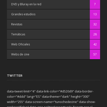
DVD y Bluray en la red
7
Grandes estudios
13
Revistas
32
Temáticas
28
Web Oficiales
42
Webs de cine
57
TWITTER
data-tweet-limit="4" data-link-color="#d520d9" data-border-
color="#ddd" lang="ES" data-theme="dark"
height="300"
width="255" data-screen-name="tunochedecine" data-show-