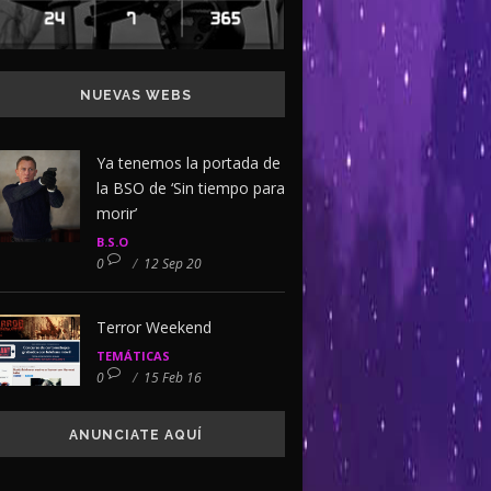
NUEVAS WEBS
Ya tenemos la portada de
la BSO de ‘Sin tiempo para
morir’
B.S.O
0
/
12 Sep 20
Terror Weekend
TEMÁTICAS
0
/
15 Feb 16
ANUNCIATE AQUÍ