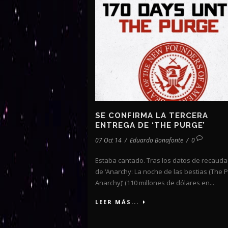
SE CONFIRMA LA TERCERA
ENTREGA DE ‘THE PURGE’
07 Oct 14
/
Eduardo Bonafonte
/
0
Estaba cantado. Tras los datos de recauda
de ‘Anarchy: La noche de las bestias (The 
Anarchy)’ (110 millones de dólares en...
LEER MÁS...