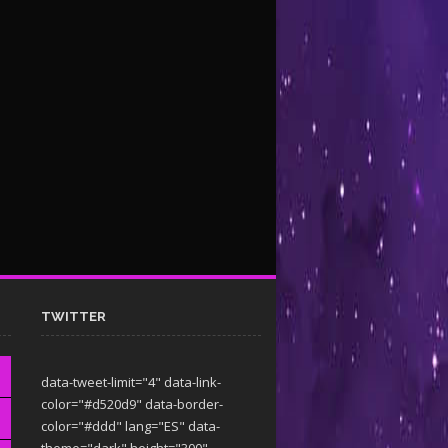
TWITTER
data-tweet-limit="4" data-link-
color="#d520d9" data-border-
color="#ddd" lang="ES" data-
theme="dark"
height="300"