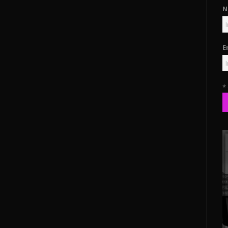
N
E
*