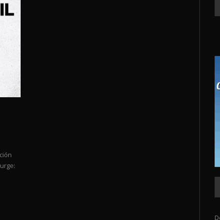
ción
Purge:
D