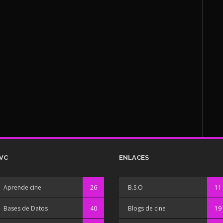
VC
ENLACES
Aprende cine
26
B.S.O
11
Bases de Datos
40
Blogs de cine
19