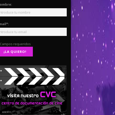
ombre:
mail*:
 Campos requeridos