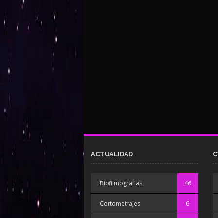
ACTUALIDAD
C
Biofilmografías
46
Cortometrajes
6