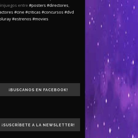
inijuegos entre
#posters
#directores
,
actores
#cine
#criticas
#concursos
#dvd
bluray
#estrenos
#movies
¡BUSCANOS EN FACEBOOK!
¡SUSCRÍBETE A LA NEWSLETTER!