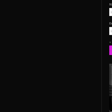
N
E
*