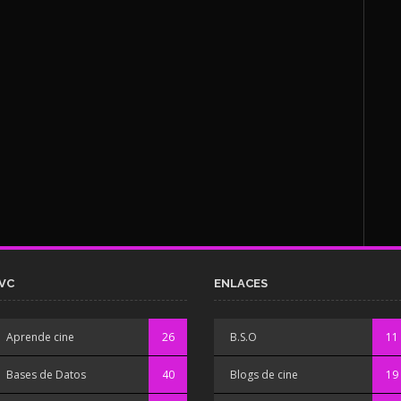
VC
ENLACES
Aprende cine
26
B.S.O
11
Bases de Datos
40
Blogs de cine
19