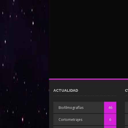
ACTUALIDAD
C
Biofilmografías
46
Cortometrajes
6