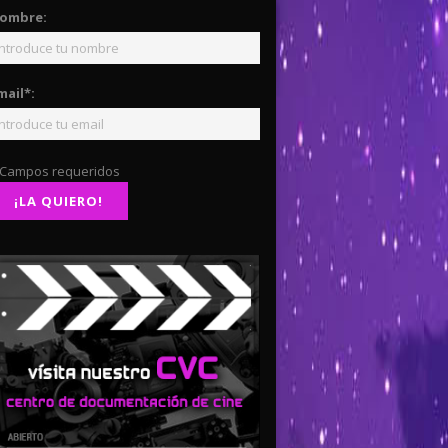
ombre:
mail*:
 Campos requeridos