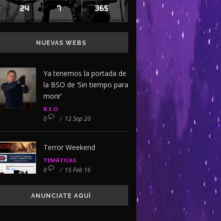
NUEVAS WEBS
Ya tenemos la portada de
la BSO de ‘Sin tiempo para
morir’
B.S.O
0
/
12 Sep 20
Terror Weekend
TEMÁTICAS
0
/
15 Feb 16
ANUNCIATE AQUÍ