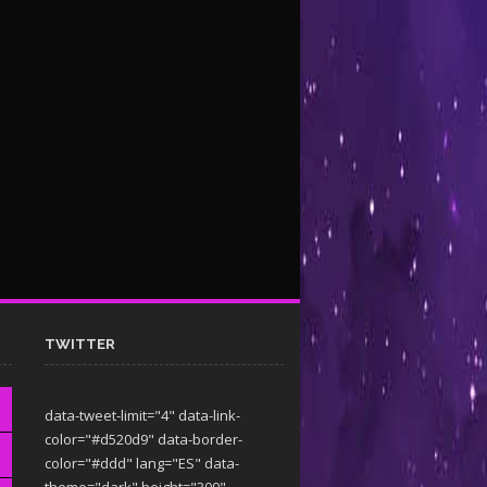
TWITTER
data-tweet-limit="4" data-link-
color="#d520d9" data-border-
color="#ddd" lang="ES" data-
theme="dark"
height="300"