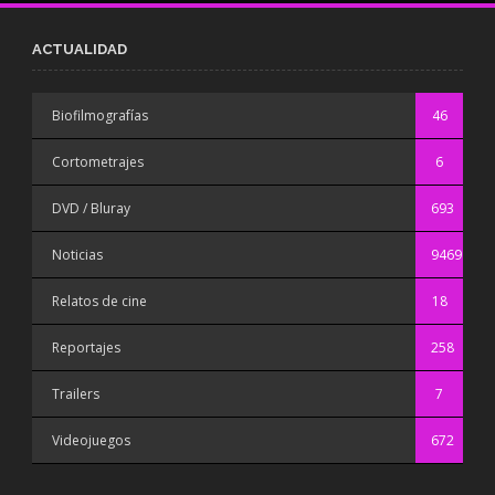
ACTUALIDAD
Biofilmografías
46
Cortometrajes
6
DVD / Bluray
693
Noticias
9469
Relatos de cine
18
Reportajes
258
Trailers
7
Videojuegos
672