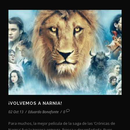
¡VOLVEMOS A NARNIA!
02 Oct 13
/
Eduardo Bonafonte
/
0
Para muchos, la mejor película de la saga de las ‘Crónicas de
Narnia’ fue la tercera entrega, fresca y desenfadada. Pues