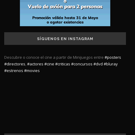
SÍGUENOS EN INSTAGRAM
Descubre o conoce el cine a partir de Minijuegos entre
#posters
#directores
,
#actores
#cine
#criticas
#concursos
#dvd
#bluray
#estrenos
#movies