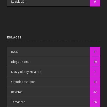
Legislación
9
ENLACES
B.S.O
11
Blogs de cine
19
DVD y Bluray en la red
7
Grandes estudios
13
Revistas
32
Temáticas
28