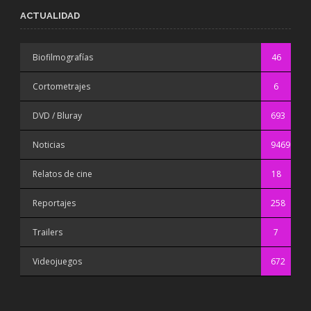
ACTUALIDAD
Biofilmografías
46
Cortometrajes
6
DVD / Bluray
693
Noticias
9469
Relatos de cine
18
Reportajes
258
Trailers
7
Videojuegos
672