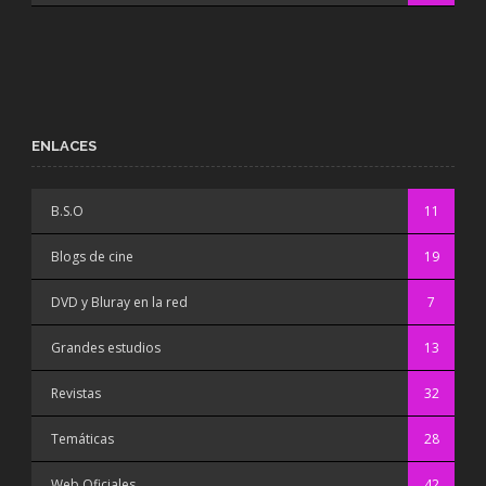
ENLACES
B.S.O
11
Blogs de cine
19
DVD y Bluray en la red
7
Grandes estudios
13
Revistas
32
Temáticas
28
Web Oficiales
42