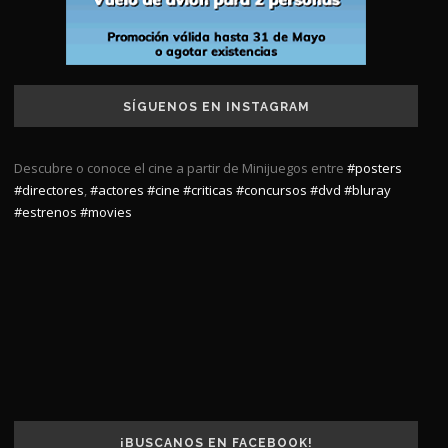
SÍGUENOS EN INSTAGRAM
Descubre o conoce el cine a partir de Minijuegos entre
#posters
#directores
,
#actores
#cine
#criticas
#concursos
#dvd
#bluray
#estrenos
#movies
¡BUSCANOS EN FACEBOOK!