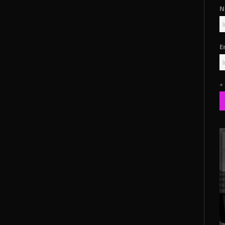
N
E
*