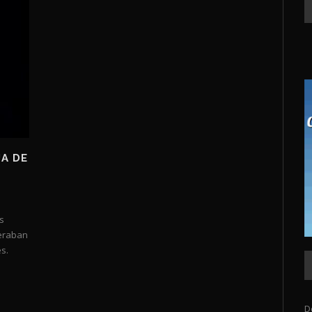
JA DE
s
eraban
s.
D