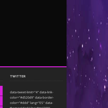
TWITTER
data-tweet-limit="4" data-link-
color="#d520d9" data-border-
color="#ddd" lang="ES" data-
theme="dark"
height="300"