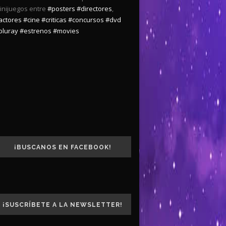
inijuegos entre
#posters
#directores
,
actores
#cine
#criticas
#concursos
#dvd
bluray
#estrenos
#movies
¡BUSCANOS EN FACEBOOK!
¡SUSCRÍBETE A LA NEWSLETTER!