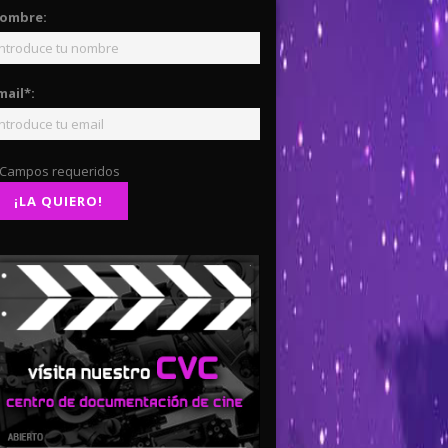
ombre:
mail*:
 Campos requeridos