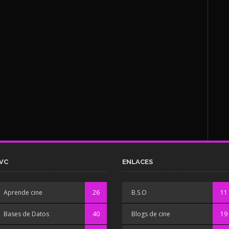
VC
ENLACES
Aprende cine
26
B.S.O
11
Bases de Datos
40
Blogs de cine
19