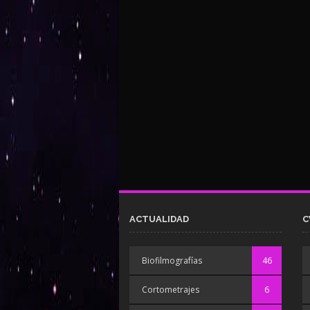
ACTUALIDAD
C
Biofilmografías
46
Cortometrajes
6