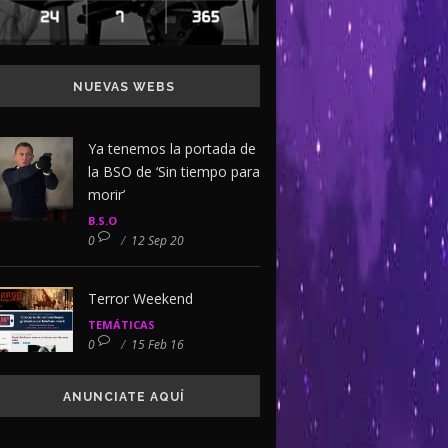
NUEVAS WEBS
Ya tenemos la portada de
la BSO de ‘Sin tiempo para
morir’
B.S.O
0
/
12 Sep 20
Terror Weekend
TEMÁTICAS
0
/
15 Feb 16
ANUNCIATE AQUÍ