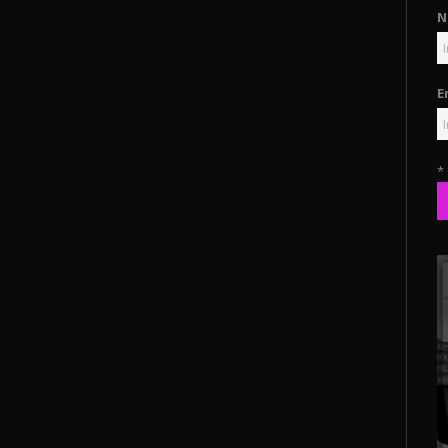
N
E
*