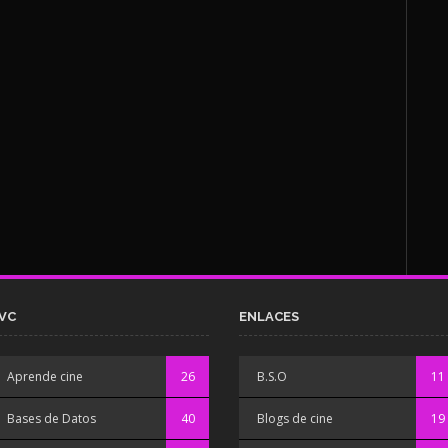
VC
ENLACES
Aprende cine
26
B.S.O
11
Bases de Datos
40
Blogs de cine
19