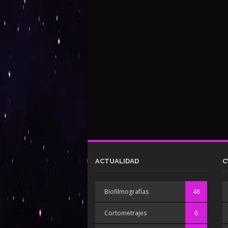
ACTUALIDAD
C
Biofilmografías
46
Cortometrajes
6