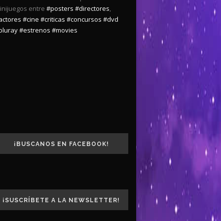
inijuegos entre
#posters
#directores
,
actores
#cine
#criticas
#concursos
#dvd
bluray
#estrenos
#movies
¡BUSCANOS EN FACEBOOK!
¡SUSCRÍBETE A LA NEWSLETTER!