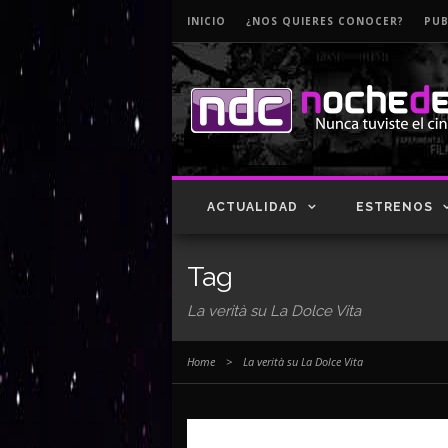
INICIO
¿NOS QUIERES CONOCER?
PUB
ACTUALIDAD
ESTRENOS
Tag
La verità su La Dolce Vita
Home
>
La verità su La Dolce Vita