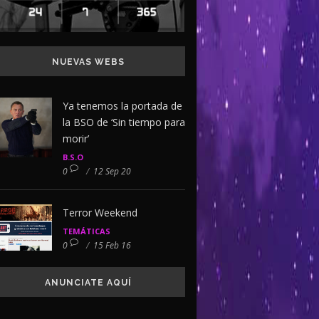
NUEVAS WEBS
Ya tenemos la portada de
la BSO de ‘Sin tiempo para
morir’
B.S.O
0
/
12 Sep 20
Terror Weekend
TEMÁTICAS
0
/
15 Feb 16
ANUNCIATE AQUÍ