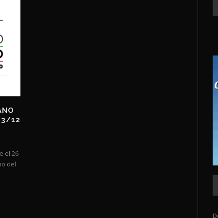
IANO
 3/12
e el 26
no del
D