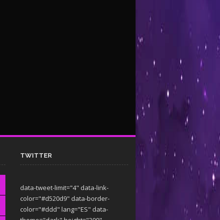
TWITTER
data-tweet-limit="4" data-link-
color="#d520d9" data-border-
color="#ddd" lang="ES" data-
theme="dark"
height="300"