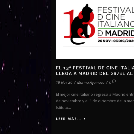
EL 13º FESTIVAL DE CINE ITAL
LLEGA A MADRID DEL 26/11 AL
19 Nov 20
/
Marina Aguinaco
/
0
El mejor cine italiano regresa a Madrid entr
de noviembre y el 3 de diciembre de la ma
Istituto...
LEER MÁS...