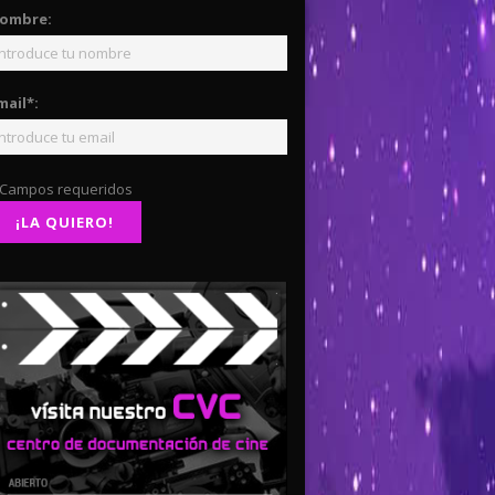
ombre:
mail*:
 Campos requeridos