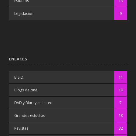
Estudios
19
Legislación
9
ENLACES
B.S.O
11
Blogs de cine
19
DVD y Bluray en la red
7
Grandes estudios
13
Revistas
32