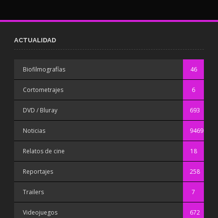
ACTUALIDAD
Biofilmografías
46
Cortometrajes
6
DVD / Bluray
693
Noticias
9469
Relatos de cine
18
Reportajes
258
Trailers
7
Videojuegos
672