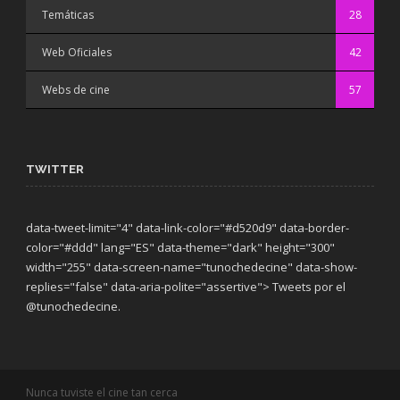
Temáticas
28
Web Oficiales
42
Webs de cine
57
TWITTER
data-tweet-limit="4" data-link-color="#d520d9" data-border-
color="#ddd" lang="ES" data-theme="dark"
height="300"
width="255" data-screen-name="tunochedecine" data-show-
replies="false" data-aria-polite="assertive"> Tweets por el
@tunochedecine.
Nunca tuviste el cine tan cerca