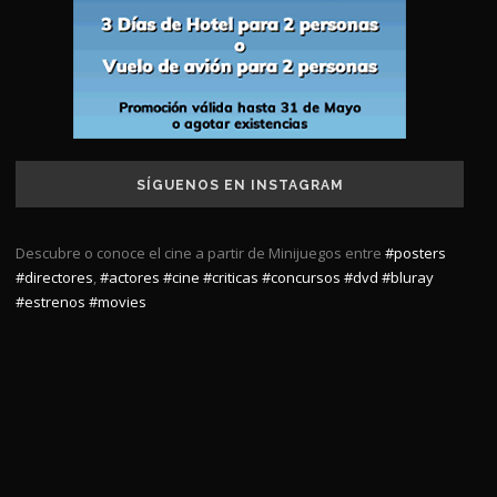
SÍGUENOS EN INSTAGRAM
Descubre o conoce el cine a partir de Minijuegos entre
#posters
#directores
,
#actores
#cine
#criticas
#concursos
#dvd
#bluray
#estrenos
#movies