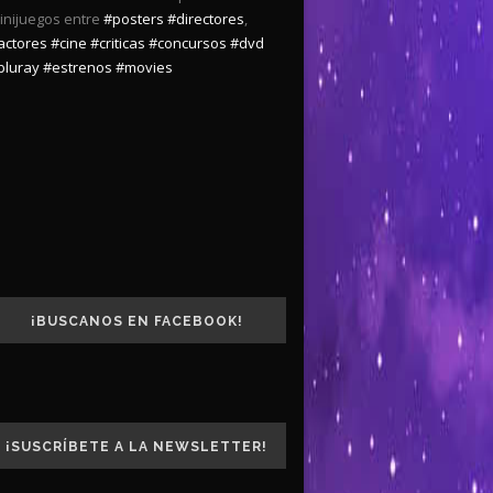
inijuegos entre
#posters
#directores
,
actores
#cine
#criticas
#concursos
#dvd
bluray
#estrenos
#movies
¡BUSCANOS EN FACEBOOK!
¡SUSCRÍBETE A LA NEWSLETTER!