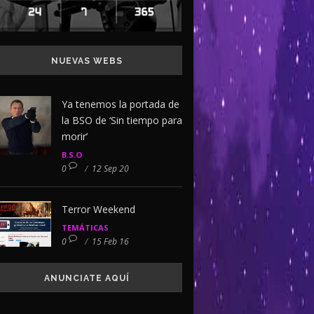
NUEVAS WEBS
Ya tenemos la portada de
la BSO de ‘Sin tiempo para
morir’
B.S.O
0
/
12 Sep 20
Terror Weekend
TEMÁTICAS
0
/
15 Feb 16
ANUNCIATE AQUÍ