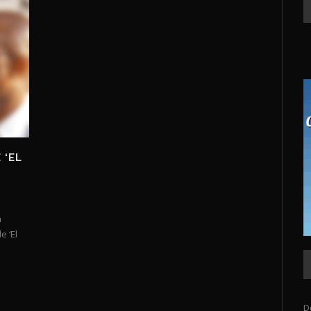
 ‘EL
a
e ‘El
D