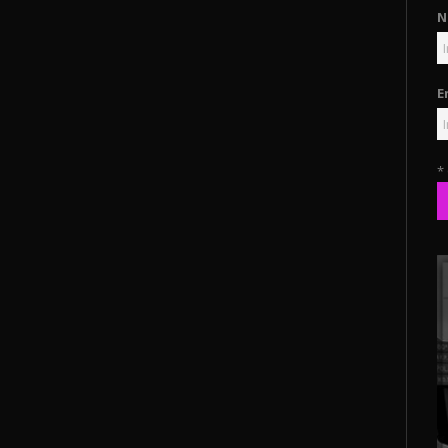
N
E
*