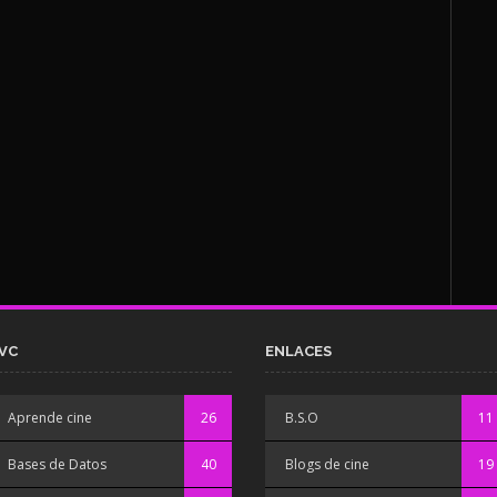
VC
ENLACES
Aprende cine
26
B.S.O
11
Bases de Datos
40
Blogs de cine
19