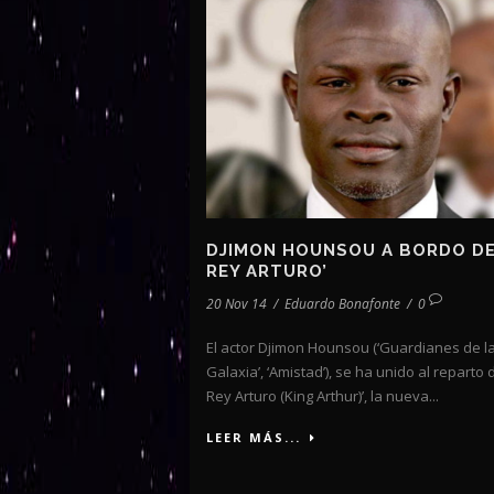
DJIMON HOUNSOU A BORDO DE
REY ARTURO’
20 Nov 14
/
Eduardo Bonafonte
/
0
El actor Djimon Hounsou (‘Guardianes de l
Galaxia’, ‘Amistad’), se ha unido al reparto d
Rey Arturo (King Arthur)’, la nueva...
LEER MÁS...