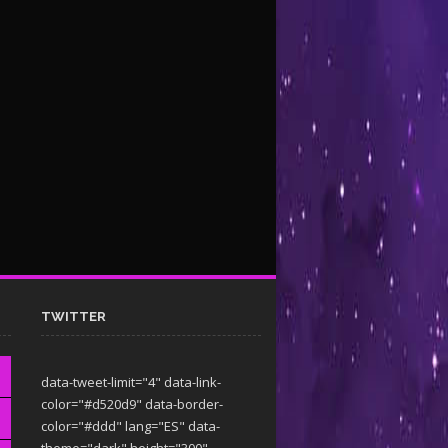
TWITTER
data-tweet-limit="4" data-link-
color="#d520d9" data-border-
color="#ddd" lang="ES" data-
theme="dark"
height="300"