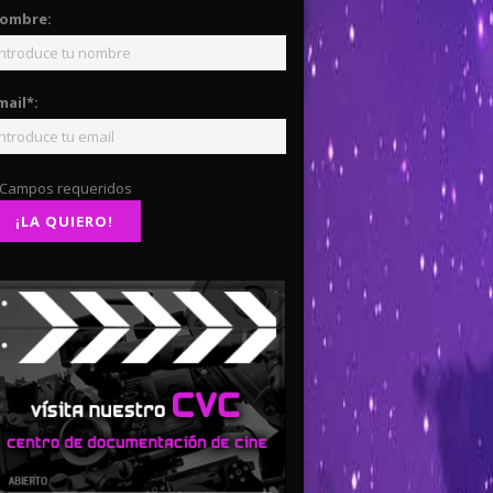
ombre:
mail*:
 Campos requeridos