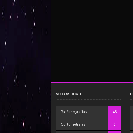
ACTUALIDAD
C
Biofilmografías
46
Cortometrajes
6