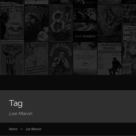
Tag
Lee Marvin
Home
>
Lee Marvin