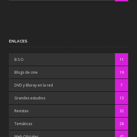
ENLACES
B.S.O
11
Blogs de cine
19
DVD y Bluray en la red
7
Grandes estudios
13
Revistas
32
Temáticas
28
Web Oficiales
42