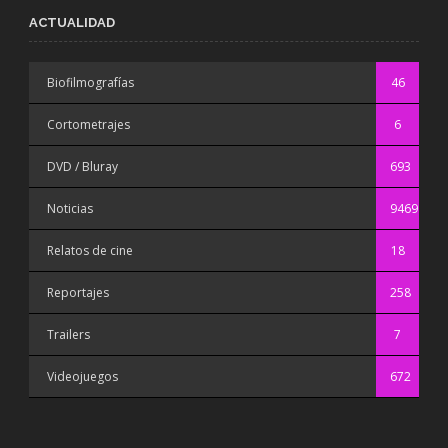
ACTUALIDAD
Biofilmografías
46
Cortometrajes
6
DVD / Bluray
693
Noticias
9469
Relatos de cine
18
Reportajes
258
Trailers
7
Videojuegos
672