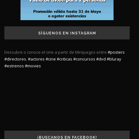
SÍGUENOS EN INSTAGRAM
Descubre o conoce el cine a partir de Minijuegos entre
#posters
#directores
,
#actores
#cine
#criticas
#concursos
#dvd
#bluray
#estrenos
#movies
¡BUSCANOS EN FACEBOOK!