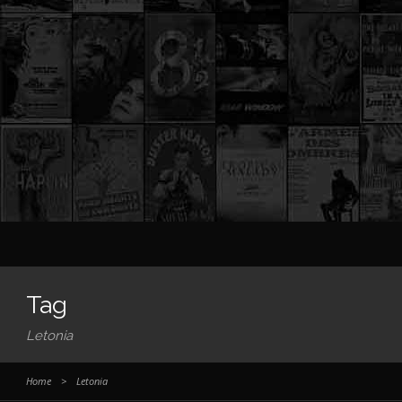
Tag
Letonia
Home
>
Letonia