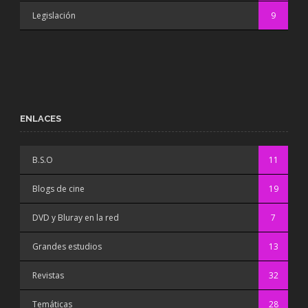
Legislación
9
ENLACES
B.S.O
11
Blogs de cine
19
DVD y Bluray en la red
7
Grandes estudios
13
Revistas
32
Temáticas
28