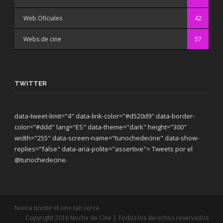
Web Oficiales
42
Webs de cine
57
TWITTER
data-tweet-limit="4" data-link-color="#d520d9" data-border-
color="#ddd" lang="ES" data-theme="dark"
height="300"
width="255" data-screen-name="tunochedecine" data-show-
replies="false" data-aria-polite="assertive"> Tweets por el
@tunochedecine.
Nunca tuviste el cine tan cerca
Copyright 2016 Noche de Cine | Todos los derechos reservados