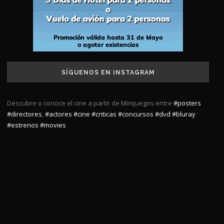
SÍGUENOS EN INSTAGRAM
Descubre o conoce el cine a partir de Minijuegos entre
#posters
#directores
,
#actores
#cine
#criticas
#concursos
#dvd
#bluray
#estrenos
#movies