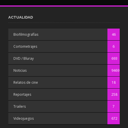
ACTUALIDAD
Biofilmografías
46
Cortometrajes
6
DVD / Bluray
693
Noticias
9469
Relatos de cine
18
Reportajes
258
Trailers
7
Videojuegos
672