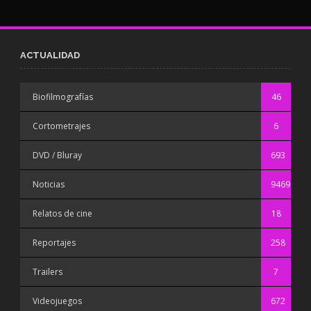
ACTUALIDAD
Biofilmografías
46
Cortometrajes
6
DVD / Bluray
693
Noticias
9469
Relatos de cine
18
Reportajes
258
Trailers
7
Videojuegos
672