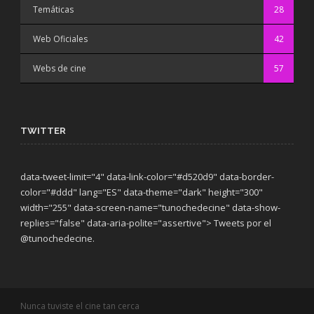
Temáticas
28
Web Oficiales
42
Webs de cine
57
TWITTER
data-tweet-limit="4" data-link-color="#d520d9" data-border-
color="#ddd" lang="ES" data-theme="dark"
height="300"
width="255" data-screen-name="tunochedecine" data-show-
replies="false" data-aria-polite="assertive"> Tweets por el
@tunochedecine.
Nunca tuviste el cine tan cerca