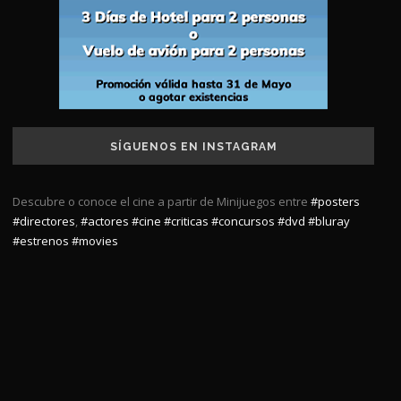
SÍGUENOS EN INSTAGRAM
Descubre o conoce el cine a partir de Minijuegos entre
#posters
#directores
,
#actores
#cine
#criticas
#concursos
#dvd
#bluray
#estrenos
#movies