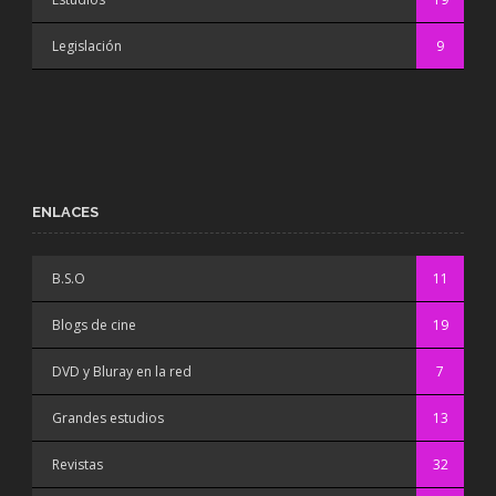
Legislación
9
ENLACES
B.S.O
11
Blogs de cine
19
DVD y Bluray en la red
7
Grandes estudios
13
Revistas
32