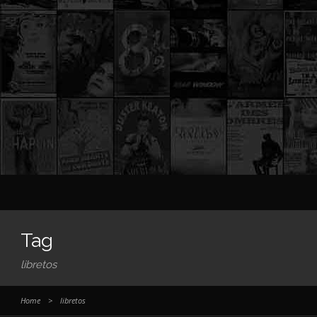
Tag
libretos
Home
>
libretos