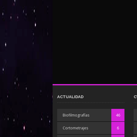
ACTUALIDAD
C
Biofilmografías
46
Cortometrajes
6