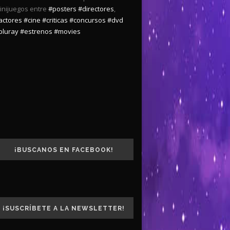
inijuegos entre
#posters
#directores
,
actores
#cine
#criticas
#concursos
#dvd
bluray
#estrenos
#movies
¡BUSCANOS EN FACEBOOK!
¡SUSCRÍBETE A LA NEWSLETTER!