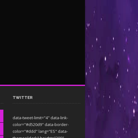
TWITTER
data-tweet-limit="4" data-link-
color="#d520d9" data-border-
color="#ddd" lang="ES" data-
theme="dark"
height="300"