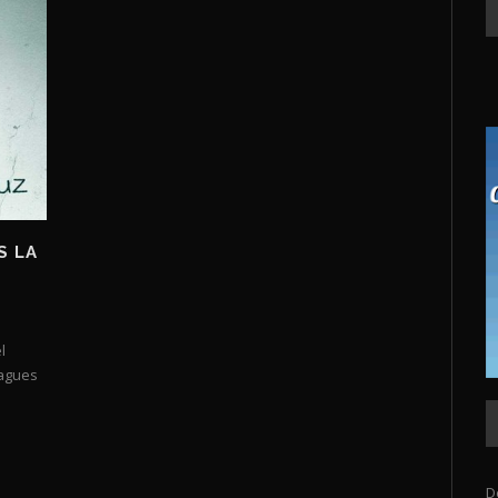
S LA
l
pagues
D