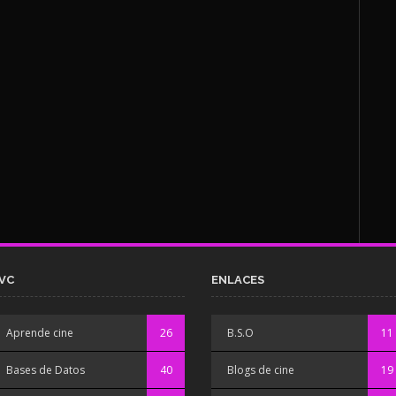
VC
ENLACES
Aprende cine
26
B.S.O
11
Bases de Datos
40
Blogs de cine
19