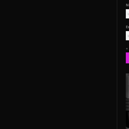
N
E
*