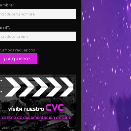
ombre:
mail*:
 Campos requeridos