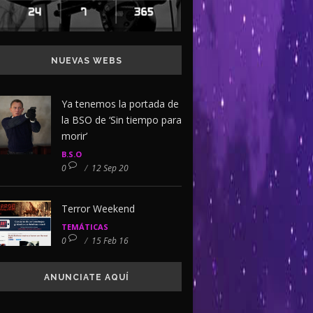
NUEVAS WEBS
Ya tenemos la portada de
la BSO de ‘Sin tiempo para
morir’
B.S.O
0
/
12 Sep 20
Terror Weekend
TEMÁTICAS
0
/
15 Feb 16
ANUNCIATE AQUÍ