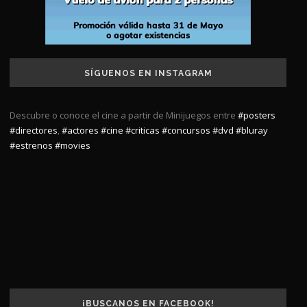
SÍGUENOS EN INSTAGRAM
Descubre o conoce el cine a partir de Minijuegos entre
#posters
#directores
,
#actores
#cine
#criticas
#concursos
#dvd
#bluray
#estrenos
#movies
¡BUSCANOS EN FACEBOOK!