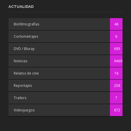
ACTUALIDAD
Biofilmografías
46
Cortometrajes
6
DVD / Bluray
693
Noticias
9469
Relatos de cine
18
Reportajes
258
Trailers
7
Videojuegos
672