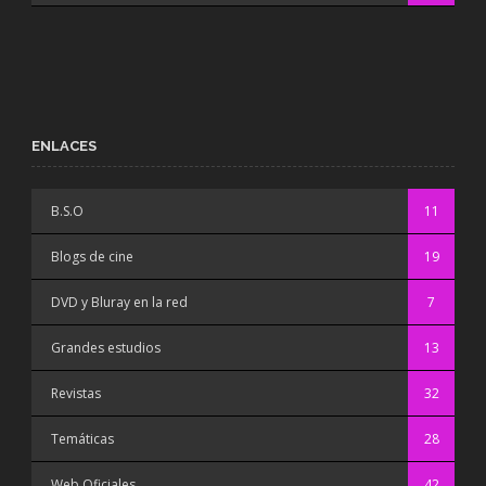
ENLACES
B.S.O
11
Blogs de cine
19
DVD y Bluray en la red
7
Grandes estudios
13
Revistas
32
Temáticas
28
Web Oficiales
42