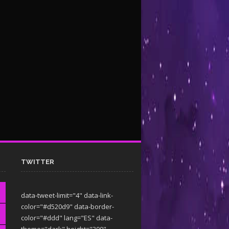
TWITTER
data-tweet-limit="4" data-link-
color="#d520d9" data-border-
color="#ddd" lang="ES" data-
theme="dark"
height="300"