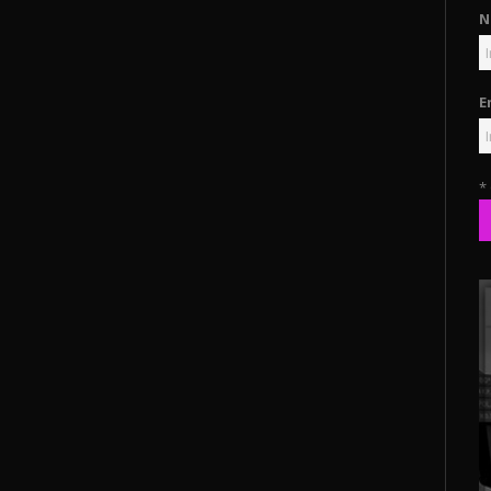
N
E
*