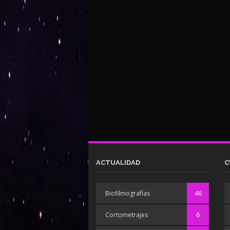
ACTUALIDAD
C
Biofilmografías
46
Cortometrajes
6