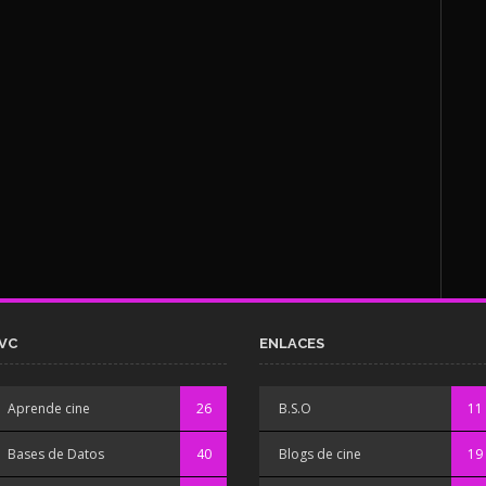
VC
ENLACES
Aprende cine
26
B.S.O
11
Bases de Datos
40
Blogs de cine
19