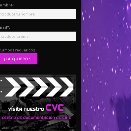
ombre:
mail*:
 Campos requeridos