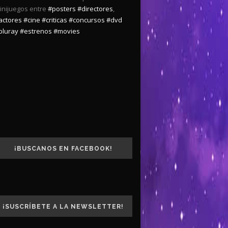
inijuegos entre
#posters
#directores
,
actores
#cine
#criticas
#concursos
#dvd
bluray
#estrenos
#movies
¡BUSCANOS EN FACEBOOK!
¡SUSCRÍBETE A LA NEWSLETTER!