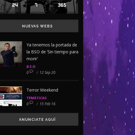
NUEVAS WEBS
Ya tenemos la portada de
la BSO de ‘Sin tiempo para
morir’
B.S.O
0
/
12 Sep 20
Terror Weekend
TEMÁTICAS
0
/
15 Feb 16
ANUNCIATE AQUÍ