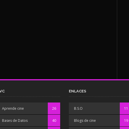
VC
ENLACES
Aprende cine
26
B.S.O
11
Bases de Datos
40
Blogs de cine
19