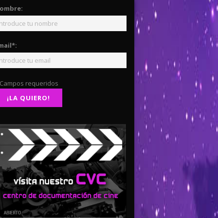
ombre:
mail*:
 Campos requeridos