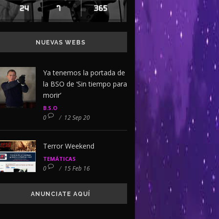
NUEVAS WEBS
Ya tenemos la portada de
la BSO de ‘Sin tiempo para
morir’
B.S.O
0
/
12 Sep 20
Terror Weekend
TEMÁTICAS
0
/
15 Feb 16
ANUNCIATE AQUÍ