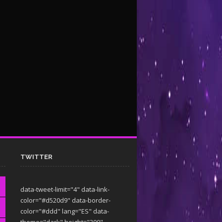
TWITTER
data-tweet-limit="4" data-link-
color="#d520d9" data-border-
color="#ddd" lang="ES" data-
theme="dark"
height="300"