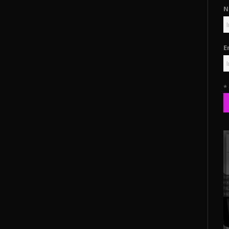
N
E
*