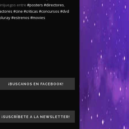
inijuegos entre
#posters
#directores
,
actores
#cine
#criticas
#concursos
#dvd
bluray
#estrenos
#movies
¡BUSCANOS EN FACEBOOK!
¡SUSCRÍBETE A LA NEWSLETTER!