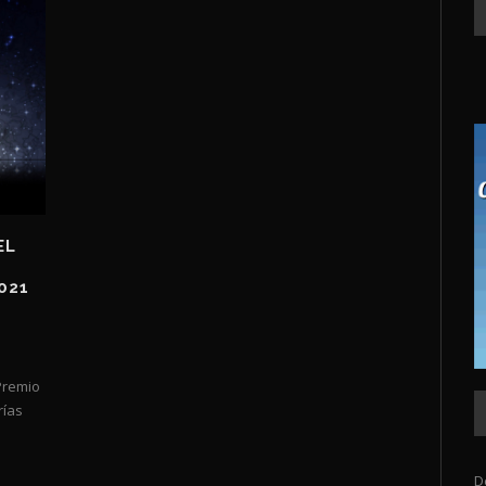
EL
021
Premio
rías
D