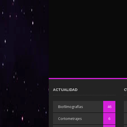
ACTUALIDAD
C
Biofilmografías
46
Cortometrajes
6