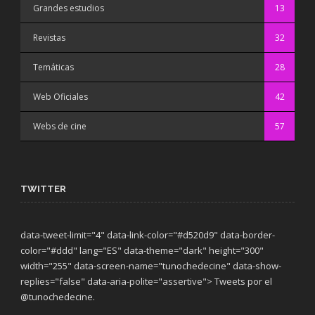
Grandes estudios
13
Revistas
32
Temáticas
28
Web Oficiales
42
Webs de cine
57
TWITTER
data-tweet-limit="4" data-link-color="#d520d9" data-border-
color="#ddd" lang="ES" data-theme="dark"
height="300"
width="255" data-screen-name="tunochedecine" data-show-
replies="false" data-aria-polite="assertive"> Tweets por el
@tunochedecine.