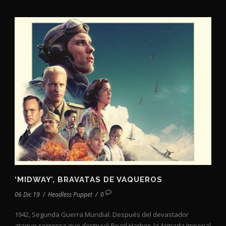
‘MIDWAY’, BRAVATAS DE VAQUEROS
06 Dic 19
/
Headless Puppet
/
0
1942, Segunda Guerra Mundial. Después del devastador
ataque sorpresa que destruyó Pearl Harbor, la Armada Imperial