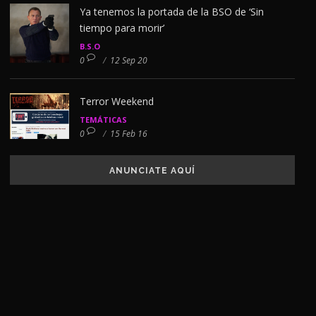
Ya tenemos la portada de la BSO de ‘Sin
tiempo para morir’
B.S.O
0
/
12 Sep 20
Terror Weekend
TEMÁTICAS
0
/
15 Feb 16
ANUNCIATE AQUÍ