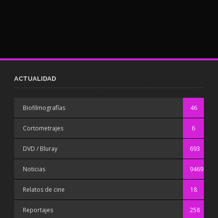
ACTUALIDAD
Biofilmografías
46
Cortometrajes
6
DVD / Bluray
693
Noticias
9469
Relatos de cine
18
Reportajes
258