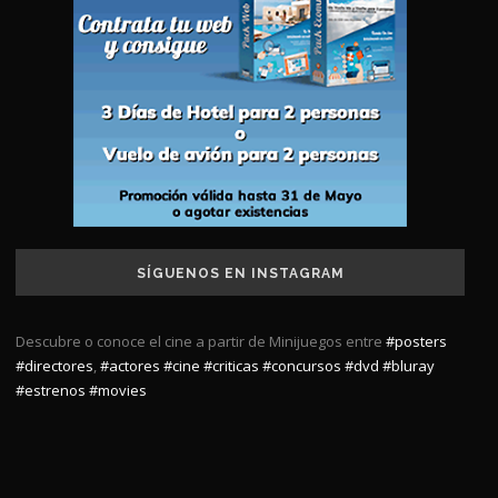
SÍGUENOS EN INSTAGRAM
Descubre o conoce el cine a partir de Minijuegos entre
#posters
#directores
,
#actores
#cine
#criticas
#concursos
#dvd
#bluray
#estrenos
#movies