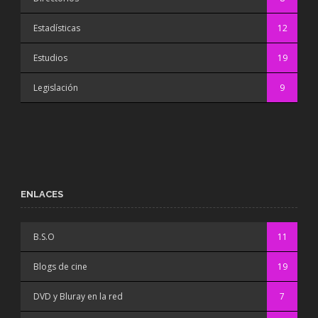
Estadísticas
12
Estudios
19
Legislación
9
ENLACES
B.S.O
11
Blogs de cine
19
DVD y Bluray en la red
7