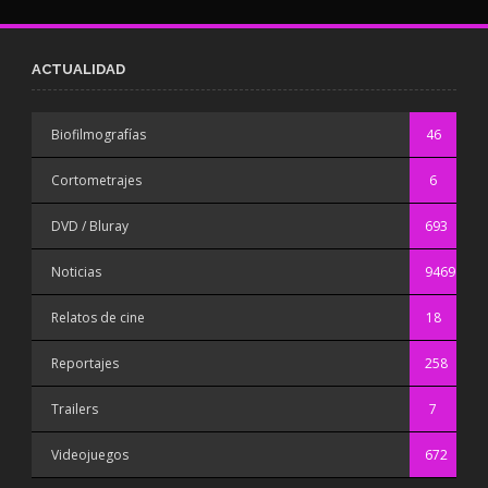
ACTUALIDAD
Biofilmografías
46
Cortometrajes
6
DVD / Bluray
693
Noticias
9469
Relatos de cine
18
Reportajes
258
Trailers
7
Videojuegos
672