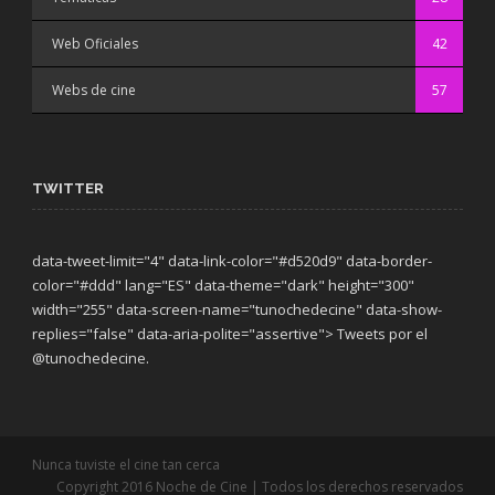
Web Oficiales
42
Webs de cine
57
TWITTER
data-tweet-limit="4" data-link-color="#d520d9" data-border-
color="#ddd" lang="ES" data-theme="dark"
height="300"
width="255" data-screen-name="tunochedecine" data-show-
replies="false" data-aria-polite="assertive"> Tweets por el
@tunochedecine.
Nunca tuviste el cine tan cerca
Copyright 2016 Noche de Cine | Todos los derechos reservados