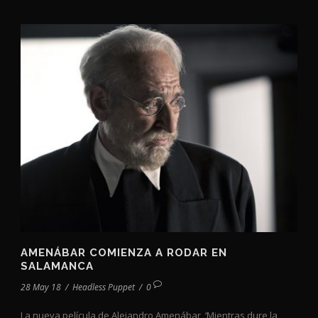
AMENÁBAR COMIENZA A RODAR EN
SALAMANCA
28 May 18
/
Headless Puppet
/
0
La nueva película de Alejandro Amenábar, ‘Mientras dure la