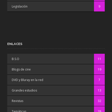
Legislación
9
ENLACES
B.S.O
11
Blogs de cine
19
DVD y Bluray en la red
7
Grandes estudios
13
Revistas
32
Temáticas
28