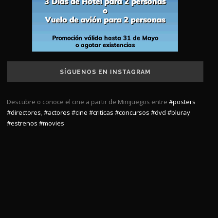
SÍGUENOS EN INSTAGRAM
Descubre o conoce el cine a partir de Minijuegos entre
#posters
#directores
,
#actores
#cine
#criticas
#concursos
#dvd
#bluray
#estrenos
#movies