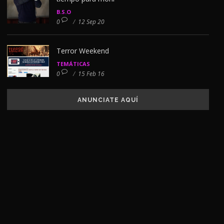
B.S.O
0
/
12 Sep 20
Terror Weekend
TEMÁTICAS
0
/
15 Feb 16
ANUNCIATE AQUÍ