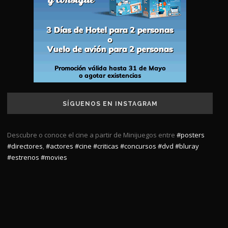
SÍGUENOS EN INSTAGRAM
Descubre o conoce el cine a partir de Minijuegos entre
#posters
#directores
,
#actores
#cine
#criticas
#concursos
#dvd
#bluray
#estrenos
#movies