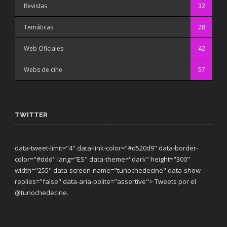
Revistas
32
Temáticas
28
Web Oficiales
42
Webs de cine
57
TWITTER
data-tweet-limit="4" data-link-color="#d520d9" data-border-
color="#ddd" lang="ES" data-theme="dark"
height="300"
width="255" data-screen-name="tunochedecine" data-show-
replies="false" data-aria-polite="assertive"> Tweets por el
@tunochedecine.