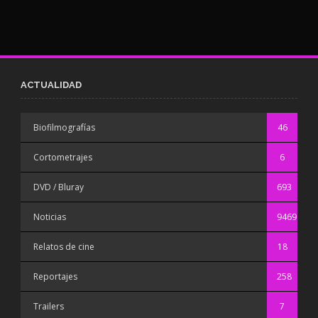
ACTUALIDAD
Biofilmografías
46
Cortometrajes
6
DVD / Bluray
693
Noticias
9469
Relatos de cine
18
Reportajes
258
Trailers
7