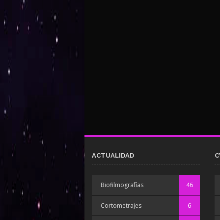
ACTUALIDAD
C
Biofilmografías
46
Cortometrajes
6