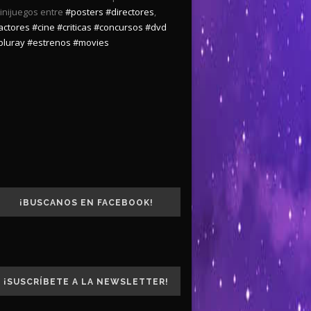
inijuegos entre
#posters
#directores
,
actores
#cine
#criticas
#concursos
#dvd
bluray
#estrenos
#movies
¡BUSCANOS EN FACEBOOK!
¡SUSCRÍBETE A LA NEWSLETTER!