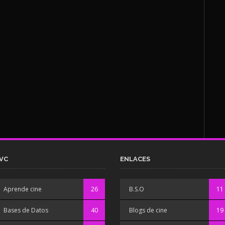
VC
ENLACES
Aprende cine
26
B.S.O
11
Bases de Datos
40
Blogs de cine
19