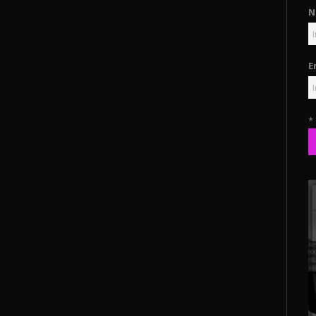
N
E
*