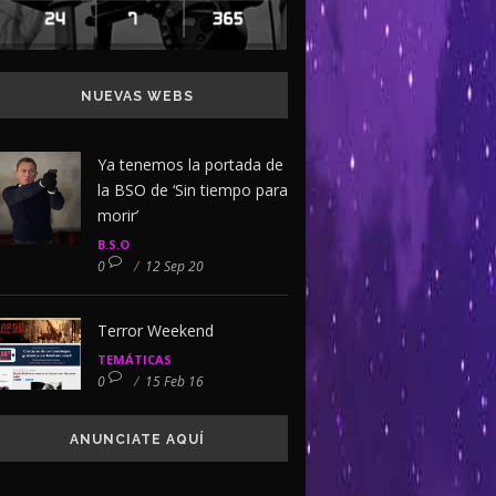
NUEVAS WEBS
Ya tenemos la portada de
la BSO de ‘Sin tiempo para
morir’
B.S.O
0
/
12 Sep 20
Terror Weekend
TEMÁTICAS
0
/
15 Feb 16
ANUNCIATE AQUÍ