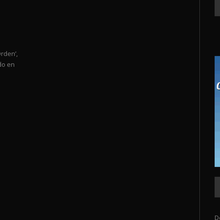
Orden’,
ado en
D