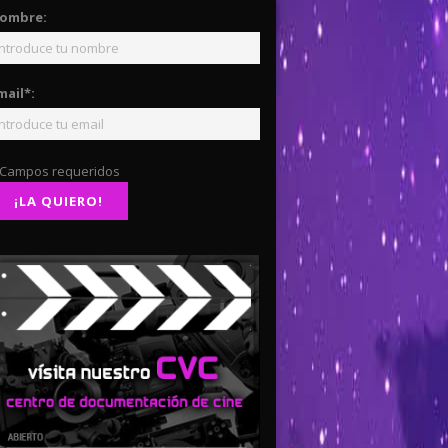
ombre:
mail*:
 Campos requeridos