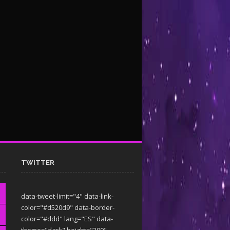
TWITTER
data-tweet-limit="4" data-link-
color="#d520d9" data-border-
color="#ddd" lang="ES" data-
theme="dark"
height="300"