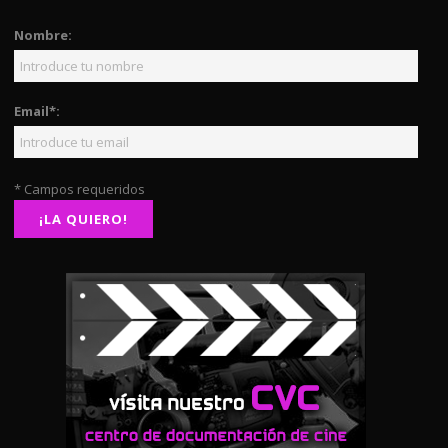
Nombre:
Email*:
* Campos requeridos