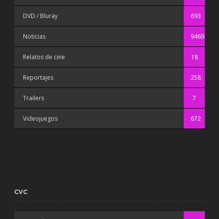
DVD / Bluray
693
Noticias
9469
Relatos de cine
18
Reportajes
258
Trailers
7
Videojuegos
672
CVC