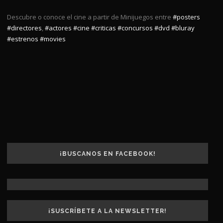
Descubre o conoce el cine a partir de Minijuegos entre
#posters
#directores
,
#actores
#cine
#criticas
#concursos
#dvd
#bluray
#estrenos
#movies
¡BUSCANOS EN FACEBOOK!
¡SUSCRÍBETE A LA NEWSLETTER!