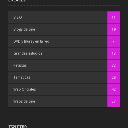
ENLACES
B.S.O
11
Blogs de cine
19
DVD y Bluray en la red
7
Grandes estudios
13
Revistas
32
Temáticas
28
Web Oficiales
42
Webs de cine
57
TWITTER