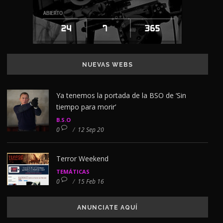
NUEVAS WEBS
Ya tenemos la portada de la BSO de ‘Sin
tiempo para morir’
B.S.O
0
/
12 Sep 20
Terror Weekend
TEMÁTICAS
0
/
15 Feb 16
ANUNCIATE AQUÍ