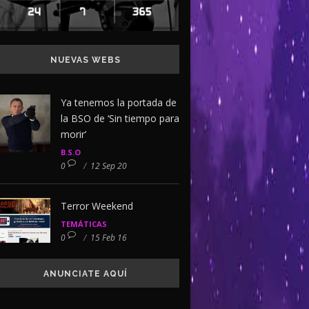
NUEVAS WEBS
Ya tenemos la portada de
la BSO de ‘Sin tiempo para
morir’
B.S.O
0
/
12 Sep 20
Terror Weekend
TEMÁTICAS
0
/
15 Feb 16
ANUNCIATE AQUÍ