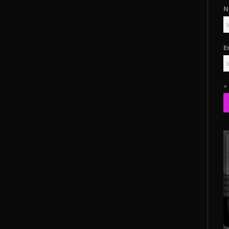
N
E
*