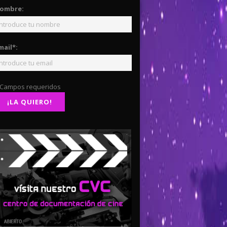
ombre:
mail*:
 Campos requeridos