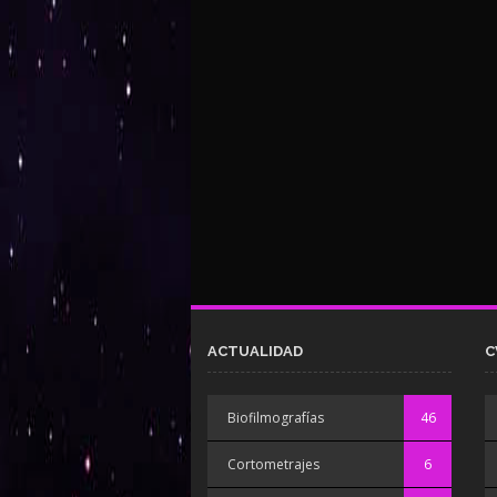
ACTUALIDAD
C
Biofilmografías
46
Cortometrajes
6