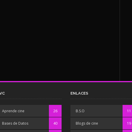
VC
ENLACES
Aprende cine
26
B.S.O
11
Bases de Datos
40
Blogs de cine
19