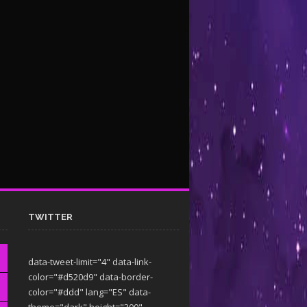
TWITTER
data-tweet-limit="4" data-link-
color="#d520d9" data-border-
color="#ddd" lang="ES" data-
theme="dark"
height="300"