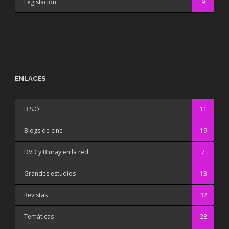
Legislación
9
ENLACES
B.S.O
11
Blogs de cine
19
DVD y Bluray en la red
7
Grandes estudios
13
Revistas
32
Temáticas
28