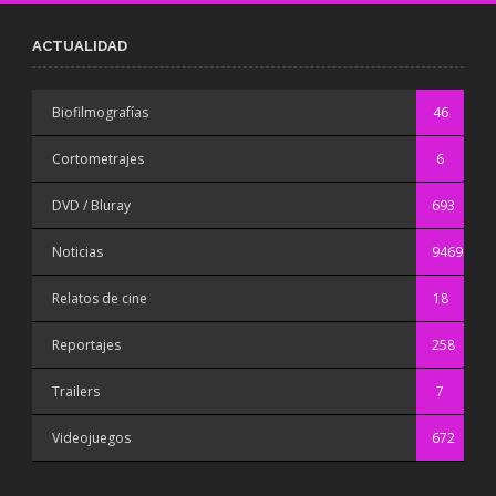
ACTUALIDAD
Biofilmografías
46
Cortometrajes
6
DVD / Bluray
693
Noticias
9469
Relatos de cine
18
Reportajes
258
Trailers
7
Videojuegos
672