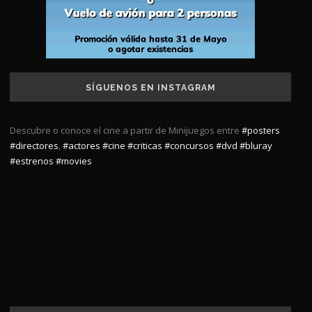
SÍGUENOS EN INSTAGRAM
Descubre o conoce el cine a partir de Minijuegos entre
#posters
#directores
,
#actores
#cine
#criticas
#concursos
#dvd
#bluray
#estrenos
#movies