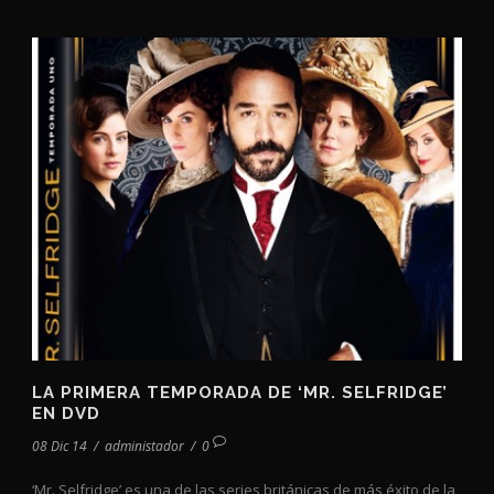
LA PRIMERA TEMPORADA DE ‘MR. SELFRIDGE’
EN DVD
08 Dic 14
/
administador
/
0
‘Mr. Selfridge’ es una de las series británicas de más éxito de la