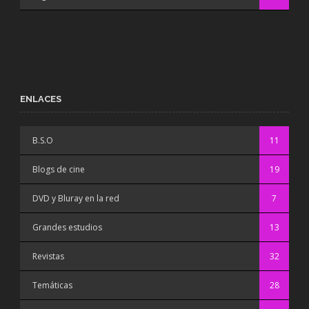
ENLACES
B.S.O
11
Blogs de cine
19
DVD y Bluray en la red
7
Grandes estudios
13
Revistas
32
Temáticas
28