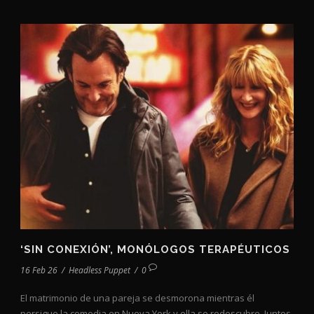
‘SIN CONEXIÓN’, MONÓLOGOS TERAPÉUTICOS
16 Feb 26
/
Headless Puppet
/
0
El matrimonio de una pareja se desmorona mientras él
persigue la comedia en Nueva York y ella se redescubre. Juntos