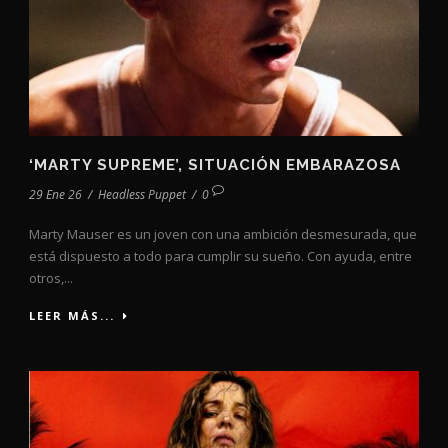
‘MARTY SUPREME’, SITUACIÓN EMBARAZOSA
29 Ene 26
/
Headless Puppet
/
0
Marty Mauser es un joven con una ambición desmesurada, que
está dispuesto a todo para cumplir su sueño. Con ayuda, entre
otros,...
LEER MÁS...