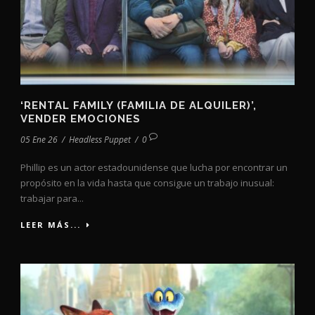
‘RENTAL FAMILY (FAMILIA DE ALQUILER)’,
VENDER EMOCIONES
05 Ene 26
/
Headless Puppet
/
0
Phillip es un actor estadounidense que lucha por encontrar un
propósito en la vida hasta que consigue un trabajo inusual:
trabajar para...
LEER MÁS...