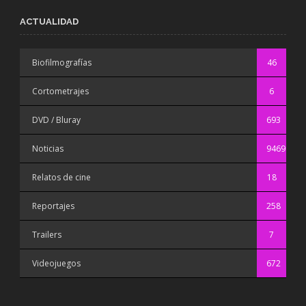
ACTUALIDAD
Biofilmografías
46
Cortometrajes
6
DVD / Bluray
693
Noticias
9469
Relatos de cine
18
Reportajes
258
Trailers
7
Videojuegos
672