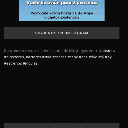
SÍGUENOS EN INSTAGRAM
Descubre o conoce el cine a partir de Minijuegos entre
#posters
#directores
,
#actores
#cine
#criticas
#concursos
#dvd
#bluray
#estrenos
#movies