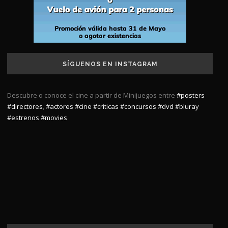
SÍGUENOS EN INSTAGRAM
Descubre o conoce el cine a partir de Minijuegos entre
#posters
#directores
,
#actores
#cine
#criticas
#concursos
#dvd
#bluray
#estrenos
#movies