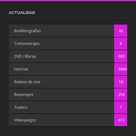
ACTUALIDAD
Biofilmografías
46
Cortometrajes
6
DVD / Bluray
693
Noticias
9469
Relatos de cine
18
Reportajes
258
Trailers
7
Videojuegos
672