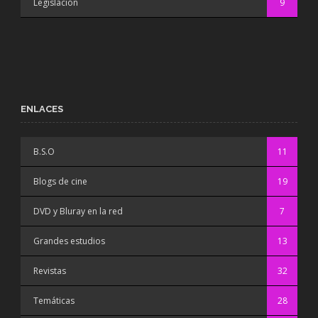
Legislación
9
ENLACES
B.S.O
11
Blogs de cine
19
DVD y Bluray en la red
7
Grandes estudios
13
Revistas
32
Temáticas
28