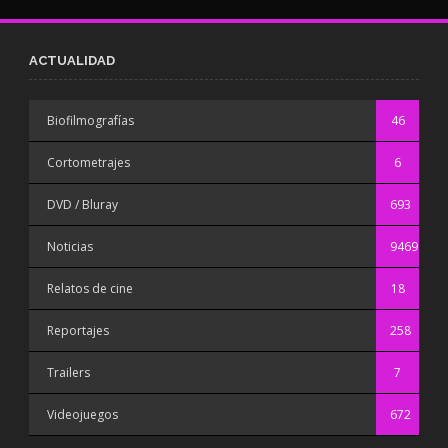
ACTUALIDAD
Biofilmografías
46
Cortometrajes
6
DVD / Bluray
693
Noticias
9469
Relatos de cine
18
Reportajes
258
Trailers
7
Videojuegos
672