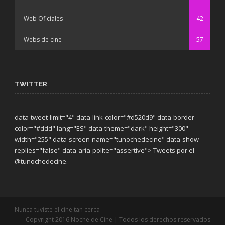
Web Oficiales
42
Webs de cine
57
TWITTER
data-tweet-limit="4" data-link-color="#d520d9" data-border-
color="#ddd" lang="ES" data-theme="dark"
height="300"
width="255" data-screen-name="tunochedecine" data-show-
replies="false" data-aria-polite="assertive"> Tweets por el
@tunochedecine.
Nunca tuviste el cine tan cerca
Copyright 2016 Noche de Cine | Todos los derechos reservados