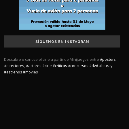
SÍGUENOS EN INSTAGRAM
Descubre o conoce el cine a partir de Minijuegos entre
#posters
#directores
,
#actores
#cine
#criticas
#concursos
#dvd
#bluray
#estrenos
#movies