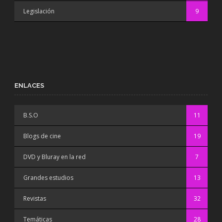
Legislación
9
ENLACES
B.S.O
11
Blogs de cine
19
DVD y Bluray en la red
7
Grandes estudios
13
Revistas
32
Temáticas
28