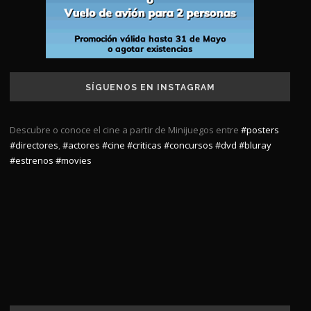
SÍGUENOS EN INSTAGRAM
Descubre o conoce el cine a partir de Minijuegos entre
#posters
#directores
,
#actores
#cine
#criticas
#concursos
#dvd
#bluray
#estrenos
#movies