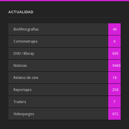
ACTUALIDAD
Biofilmografías
46
Cortometrajes
6
DVD / Bluray
693
Noticias
9469
Relatos de cine
18
Reportajes
258
Trailers
7
Videojuegos
672