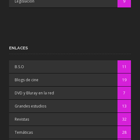
Legislación
9
ENLACES
B.S.O
11
Blogs de cine
19
DVD y Bluray en la red
7
Grandes estudios
13
Revistas
32
Temáticas
28