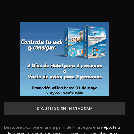
SÍGUENOS EN INSTAGRAM
Descubre o conoce el cine a partir de Minijuegos entre
#posters
#directores
,
#actores
#cine
#criticas
#concursos
#dvd
#bluray