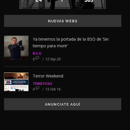
NUEVAS WEBS
Ya tenemos la portada de la BSO de ‘Sin
tiempo para morir’
B.S.O
0
/
12 Sep 20
Terror Weekend
TEMÁTICAS
0
/
15 Feb 16
ANUNCIATE AQUÍ