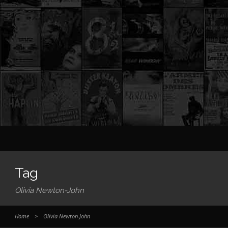
Tag
Olivia Newton-John
Home
>
Olivia Newton-John