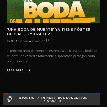
‘UNA BODA DE MUERTE’ YA TIENE PÓSTER
OFICIAL … ¡ Y TRÁILER !
22 Dic 11
/
administador
/
0
El próximo cinco de enero se estrena la pelícuna ‘Una boda de
muerte’ una comedia totalmente disparatada protagonizada
por un novio y...
LEER MÁS...
¡¡¡ PARTICIPA EN NUESTROS CONCURSOS
Y GANA !!!