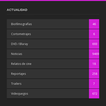
ACTUALIDAD
Biofilmografías
46
Cortometrajes
6
DVD / Bluray
693
Noticias
9469
Relatos de cine
18
Reportajes
258
Trailers
7
Videojuegos
672