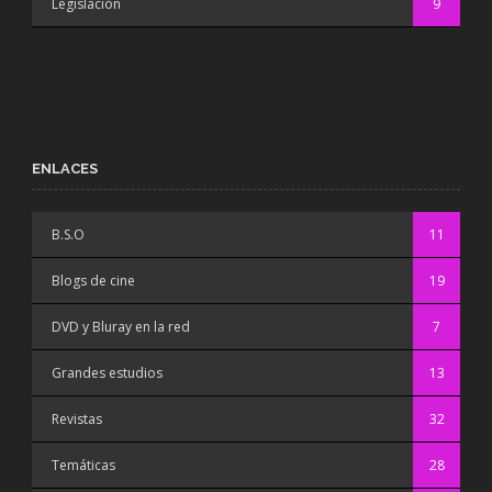
Legislación
9
ENLACES
B.S.O
11
Blogs de cine
19
DVD y Bluray en la red
7
Grandes estudios
13
Revistas
32
Temáticas
28