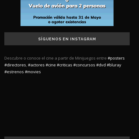
SÍGUENOS EN INSTAGRAM
Descubre o conoce el cine a partir de Minijuegos entre
#posters
#directores
,
#actores
#cine
#criticas
#concursos
#dvd
#bluray
#estrenos
#movies