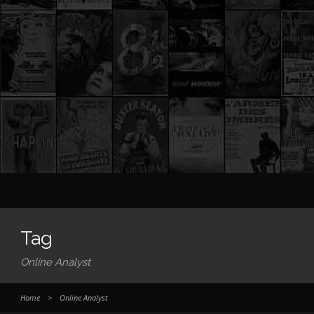
Tag
Online Analyst
Home
>
Online Analyst