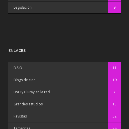
Legislación
9
ENLACES
B.S.O
11
Blogs de cine
19
DVD y Bluray en la red
7
Grandes estudios
13
Revistas
32
Temáticas
28