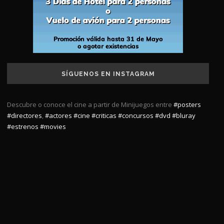
SÍGUENOS EN INSTAGRAM
Descubre o conoce el cine a partir de Minijuegos entre
#posters
#directores
,
#actores
#cine
#criticas
#concursos
#dvd
#bluray
#estrenos
#movies