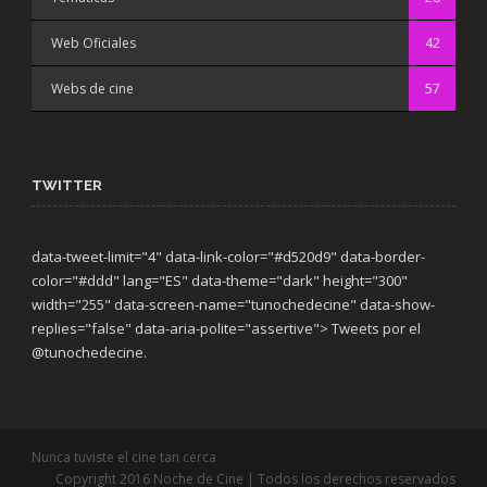
Web Oficiales
42
Webs de cine
57
TWITTER
data-tweet-limit="4" data-link-color="#d520d9" data-border-
color="#ddd" lang="ES" data-theme="dark"
height="300"
width="255" data-screen-name="tunochedecine" data-show-
replies="false" data-aria-polite="assertive"> Tweets por el
@tunochedecine.
Nunca tuviste el cine tan cerca
Copyright 2016 Noche de Cine | Todos los derechos reservados