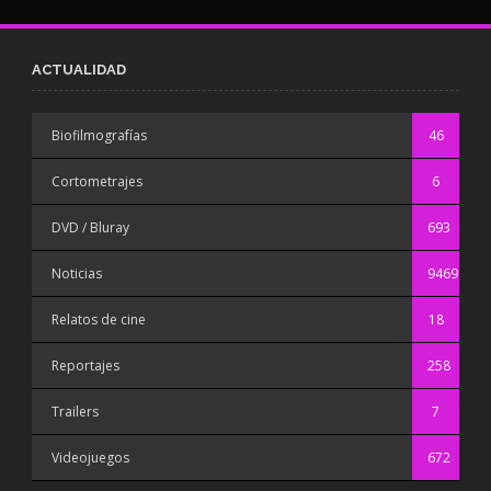
ACTUALIDAD
Biofilmografías
46
Cortometrajes
6
DVD / Bluray
693
Noticias
9469
Relatos de cine
18
Reportajes
258
Trailers
7
Videojuegos
672