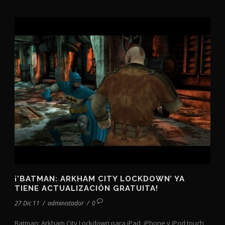
¡’BATMAN: ARKHAM CITY LOCKDOWN’ YA
TIENE ACTUALIZACIÓN GRATUITA!
27 Dic 11
/
administador
/
0
Batman: Arkham City Lockdown para iPad, iPhone y iPod touch