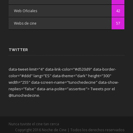
Web Oficiales
42
Webs de cine
57
TWITTER
data-tweet-limit="4" data-link-color="#d520d9" data-border-
color="#ddd" lang="ES" data-theme="dark"
height="300"
width="255" data-screen-name="tunochedecine" data-show-
replies="false" data-aria-polite="assertive"> Tweets por el
@tunochedecine.
Nunca tuviste el cine tan cerca
Copyright 2016 Noche de Cine | Todos los derechos reservados