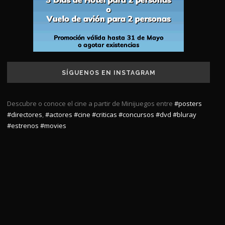
SÍGUENOS EN INSTAGRAM
Descubre o conoce el cine a partir de Minijuegos entre
#posters
#directores
,
#actores
#cine
#criticas
#concursos
#dvd
#bluray
#estrenos
#movies