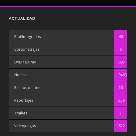
ACTUALIDAD
Biofilmografías
46
Cortometrajes
6
DVD / Bluray
693
Noticias
9469
Relatos de cine
18
Reportajes
258
Trailers
7
Videojuegos
672