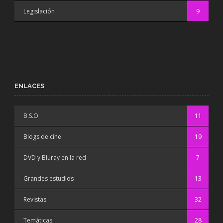
Legislación
9
ENLACES
B.S.O
11
Blogs de cine
19
DVD y Bluray en la red
7
Grandes estudios
13
Revistas
32
Temáticas
28