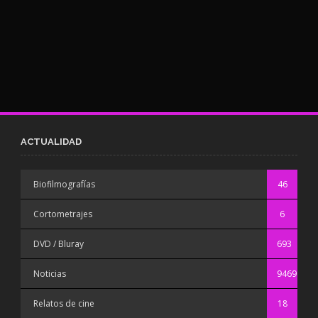
ACTUALIDAD
Biofilmografías
46
Cortometrajes
6
DVD / Bluray
693
Noticias
9469
Relatos de cine
18