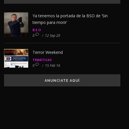
Ya tenemos la portada de la BSO de ‘Sin
tiempo para morir’
B.S.O
0
/
12 Sep 20
Terror Weekend
TEMÁTICAS
0
/
15 Feb 16
ANUNCIATE AQUÍ