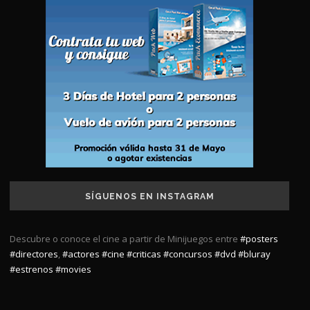
SÍGUENOS EN INSTAGRAM
Descubre o conoce el cine a partir de Minijuegos entre
#posters
#directores
,
#actores
#cine
#criticas
#concursos
#dvd
#bluray
#estrenos
#movies