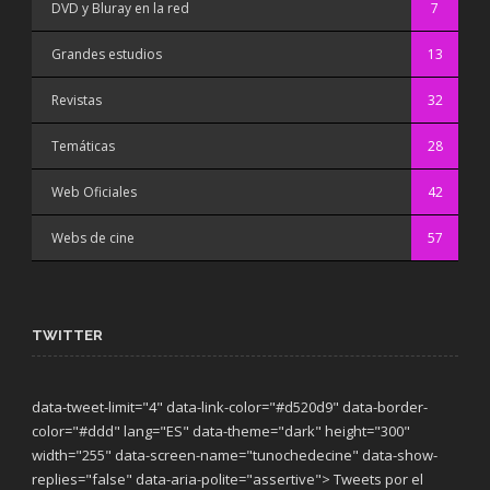
DVD y Bluray en la red
7
Grandes estudios
13
Revistas
32
Temáticas
28
Web Oficiales
42
Webs de cine
57
TWITTER
data-tweet-limit="4" data-link-color="#d520d9" data-border-
color="#ddd" lang="ES" data-theme="dark"
height="300"
width="255" data-screen-name="tunochedecine" data-show-
replies="false" data-aria-polite="assertive"> Tweets por el