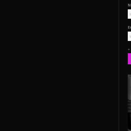
N
E
*