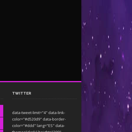
TWITTER
data-tweet-limit="4" data-link-
color="#d520d9" data-border-
color="#ddd" lang="ES" data-
theme="dark"
height="300"