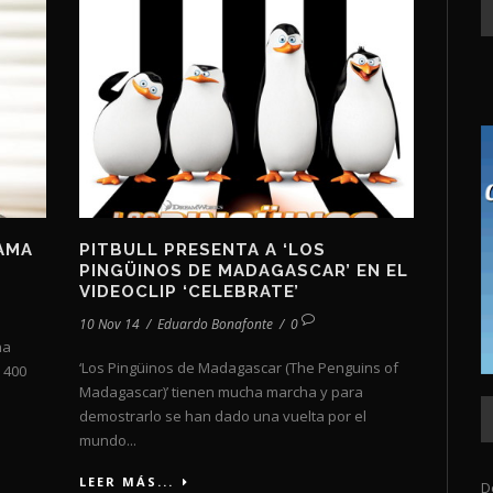
DAMA
PITBULL PRESENTA A ‘LOS
PINGÜINOS DE MADAGASCAR’ EN EL
VIDEOCLIP ‘CELEBRATE’
10 Nov 14
/
Eduardo Bonafonte
/
0
na
‘Los Pingüinos de Madagascar (The Penguins of
 400
Madagascar)’ tienen mucha marcha y para
demostrarlo se han dado una vuelta por el
mundo...
LEER MÁS...
D