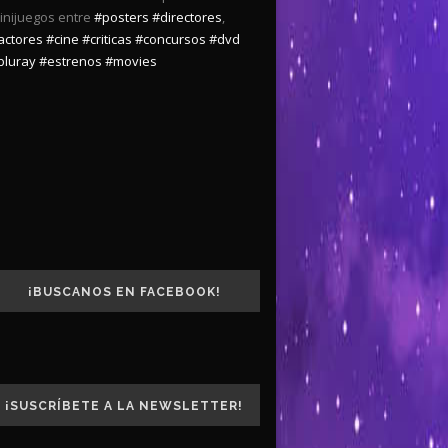
inijuegos entre
#posters
#directores
,
actores
#cine
#criticas
#concursos
#dvd
bluray
#estrenos
#movies
¡BUSCANOS EN FACEBOOK!
¡SUSCRÍBETE A LA NEWSLETTER!