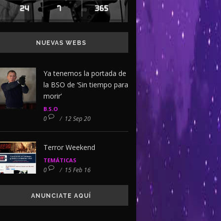
NUEVAS WEBS
Ya tenemos la portada de
la BSO de ‘Sin tiempo para
morir’
B.S.O
0
/
12 Sep 20
Terror Weekend
TEMÁTICAS
0
/
15 Feb 16
ANUNCIATE AQUÍ