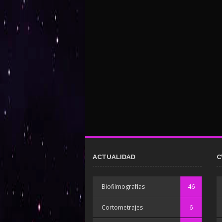
ACTUALIDAD
C
Biofilmografías
46
Cortometrajes
6