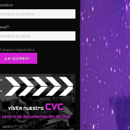
ombre:
mail*:
 Campos requeridos