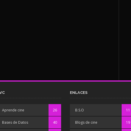
VC
ENLACES
Aprende cine
26
B.S.O
11
Bases de Datos
40
Blogs de cine
19