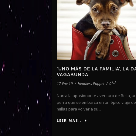
‘UNO MÁS DE LA FAMILIA’, LA 
VAGABUNDA
17 Ene 19
/
Headless Puppet
/
0
Narra la apasionante aventura de Bella, u
perra que se embarca en un épico viaje de
millas para volver a su...
LEER MÁS...