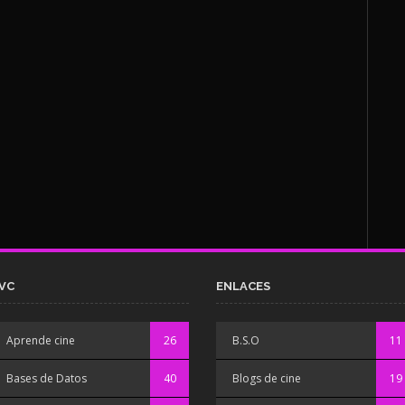
VC
ENLACES
Aprende cine
26
B.S.O
11
Bases de Datos
40
Blogs de cine
19