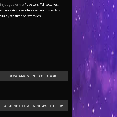
inijuegos entre
#posters
#directores
,
actores
#cine
#criticas
#concursos
#dvd
bluray
#estrenos
#movies
¡BUSCANOS EN FACEBOOK!
¡SUSCRÍBETE A LA NEWSLETTER!