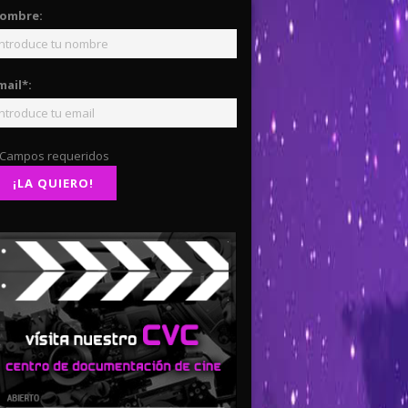
ombre:
mail*:
 Campos requeridos