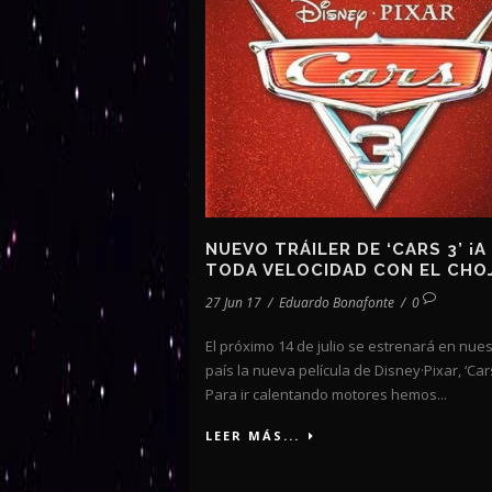
NUEVO TRÁILER DE ‘CARS 3’ ¡A
TODA VELOCIDAD CON EL CHOJ
27 Jun 17
/
Eduardo Bonafonte
/
0
El próximo 14 de julio se estrenará en nues
país la nueva película de Disney·Pixar, ‘Cars
Para ir calentando motores hemos...
LEER MÁS...