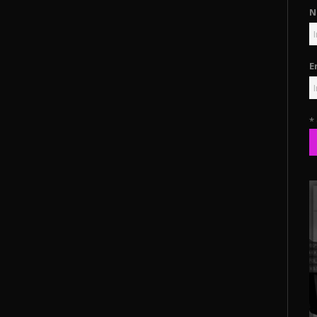
N
E
*