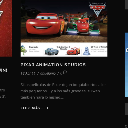
PIXAR ANIMATION STUDIOS
IN!
18 Abr 11
/
dhuelamo
/
0
Si las películas de Pixar dejan boquiabiertos a los
tro
más pequeños… y a los más grandes, su web
 3’.
también hará lo mismo....
LEER MÁS...
D