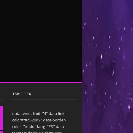
TWITTER
data-tweet-limit="4" data-link-
color="#d520d9" data-border-
color="#ddd" lang="ES" data-
theme="dark"
height="300"