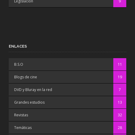
Legislación
9
ENLACES
B.S.O
11
Blogs de cine
19
DVD y Bluray en la red
7
Grandes estudios
13
Revistas
32
Temáticas
28