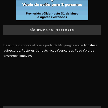
SÍGUENOS EN INSTAGRAM
Descubre o conoce el cine a partir de Minijuegos entre
#posters
#directores
,
#actores
#cine
#criticas
#concursos
#dvd
#bluray
#estrenos
#movies