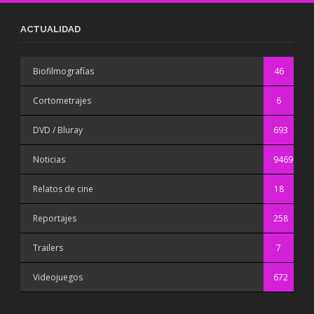
ACTUALIDAD
Biofilmografías
46
Cortometrajes
6
DVD / Bluray
693
Noticias
9469
Relatos de cine
18
Reportajes
258
Trailers
7
Videojuegos
672