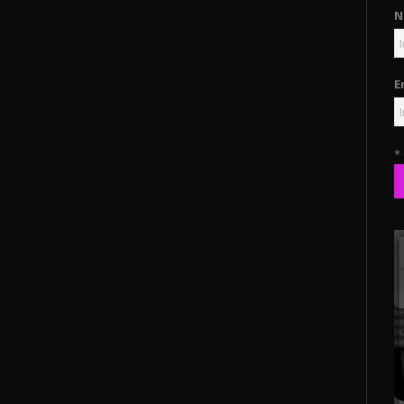
N
E
*