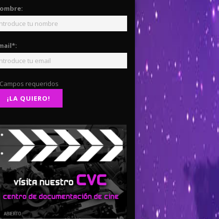
ombre:
mail*:
 Campos requeridos