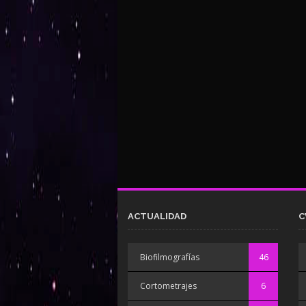
ACTUALIDAD
C
Biofilmografías
46
Cortometrajes
6