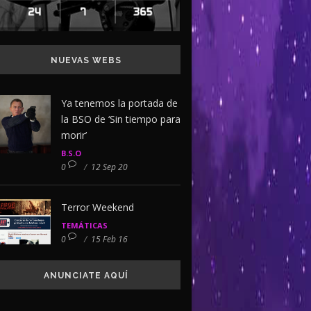
NUEVAS WEBS
Ya tenemos la portada de
la BSO de ‘Sin tiempo para
morir’
B.S.O
0
/
12 Sep 20
Terror Weekend
TEMÁTICAS
0
/
15 Feb 16
ANUNCIATE AQUÍ