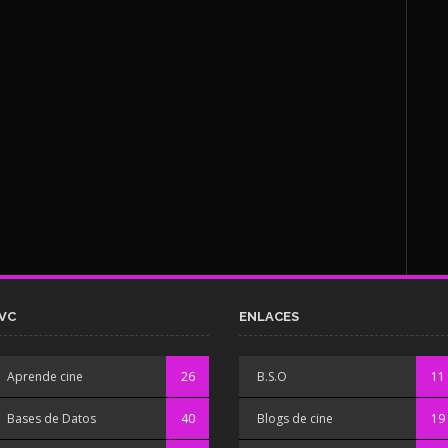
VC
ENLACES
Aprende cine
26
B.S.O
11
Bases de Datos
40
Blogs de cine
19