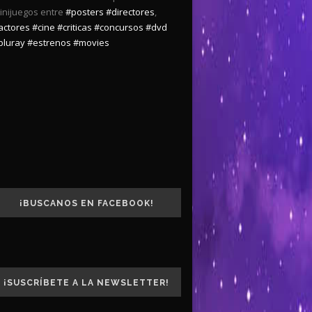
inijuegos entre
#posters
#directores
,
actores
#cine
#criticas
#concursos
#dvd
bluray
#estrenos
#movies
¡BUSCANOS EN FACEBOOK!
¡SUSCRÍBETE A LA NEWSLETTER!