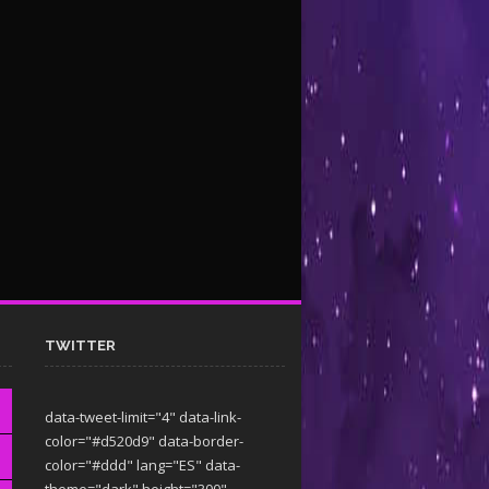
TWITTER
data-tweet-limit="4" data-link-
color="#d520d9" data-border-
color="#ddd" lang="ES" data-
theme="dark"
height="300"