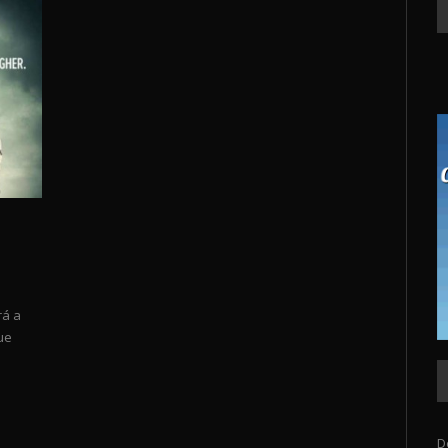
rá a
ue
D