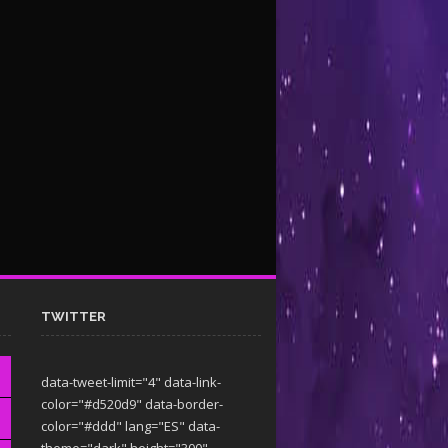
TWITTER
data-tweet-limit="4" data-link-
color="#d520d9" data-border-
color="#ddd" lang="ES" data-
theme="dark"
height="300"