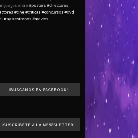
inijuegos entre
#posters
#directores
,
actores
#cine
#criticas
#concursos
#dvd
bluray
#estrenos
#movies
¡BUSCANOS EN FACEBOOK!
¡SUSCRÍBETE A LA NEWSLETTER!