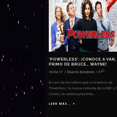
‘POWERLESS’: ¡CONOCE A VAN,
PRIMO DE BRUCE… WAYNE!
16 Ene 17
/
Eduardo Bonafonte
/
0
En uno de los vídeos que os traemos de
‘Powerless’, la nueva comedia de la NBC y 
Comics, la cadena presenta...
LEER MÁS...