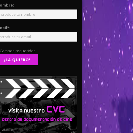
ombre:
mail*:
 Campos requeridos