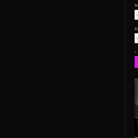
N
E
*