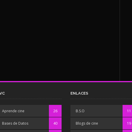
VC
ENLACES
Aprende cine
26
B.S.O
11
Bases de Datos
40
Blogs de cine
19