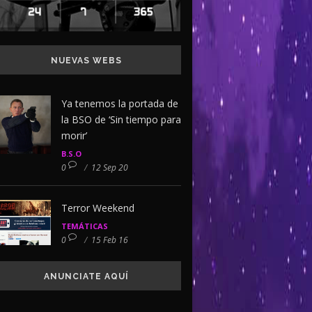
NUEVAS WEBS
Ya tenemos la portada de
la BSO de ‘Sin tiempo para
morir’
B.S.O
0
/
12 Sep 20
Terror Weekend
TEMÁTICAS
0
/
15 Feb 16
ANUNCIATE AQUÍ