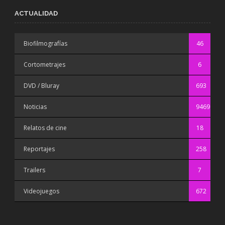
ACTUALIDAD
Biofilmografías
46
Cortometrajes
6
DVD / Bluray
693
Noticias
9469
Relatos de cine
18
Reportajes
258
Trailers
7
Videojuegos
672