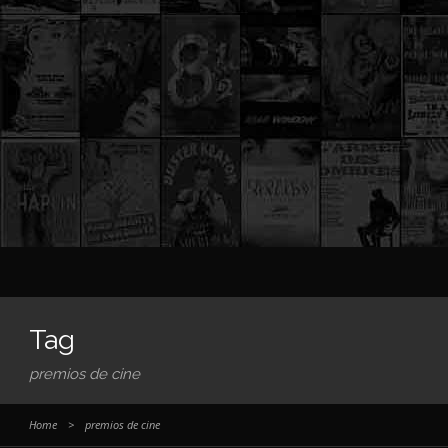
Tag
premios de cine
Home
>
premios de cine