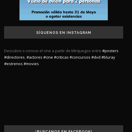
SÍGUENOS EN INSTAGRAM
Descubre o conoce el cine a partir de Minijuegos entre
#posters
#directores
,
#actores
#cine
#criticas
#concursos
#dvd
#bluray
#estrenos
#movies
¡BUSCANOS EN FACEBOOK!