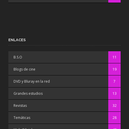
ENLACES
B.S.O
11
Blogs de cine
19
DVD y Bluray en la red
7
Grandes estudios
13
Revistas
32
Temáticas
28