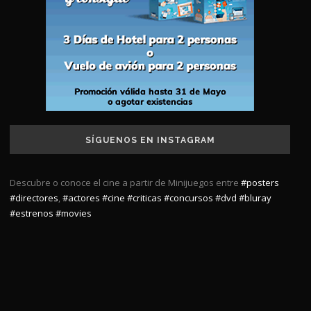
SÍGUENOS EN INSTAGRAM
Descubre o conoce el cine a partir de Minijuegos entre
#posters
#directores
,
#actores
#cine
#criticas
#concursos
#dvd
#bluray
#estrenos
#movies