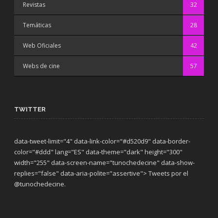
Revistas
32
Temáticas
28
Web Oficiales
42
Webs de cine
57
TWITTER
data-tweet-limit="4" data-link-color="#d520d9" data-border-
color="#ddd" lang="ES" data-theme="dark"
height="300"
width="255" data-screen-name="tunochedecine" data-show-
replies="false" data-aria-polite="assertive"> Tweets por el
@tunochedecine.