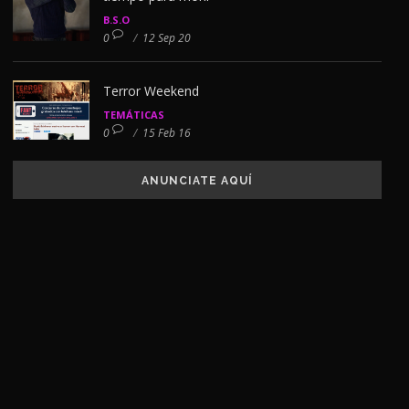
B.S.O
0
/
12 Sep 20
Terror Weekend
TEMÁTICAS
0
/
15 Feb 16
ANUNCIATE AQUÍ