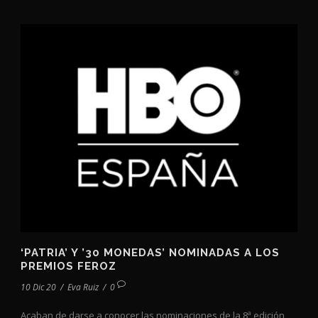
‘PATRIA’ Y ’30 MONEDAS’ NOMINADAS A LOS
PREMIOS FEROZ
10 Dic 20
/
Eva Ruiz
/
0
Acaban de darse a conocer las nominaciones de la 8ª edición