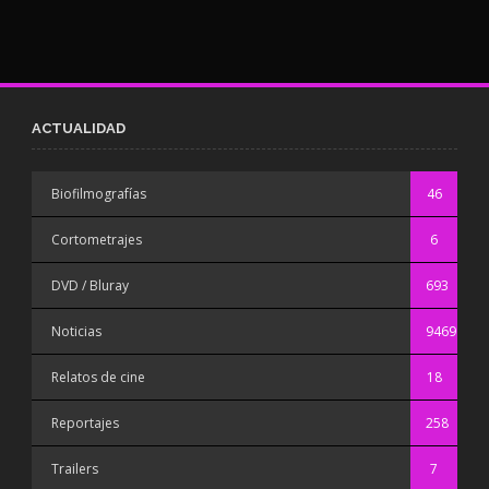
ACTUALIDAD
Biofilmografías
46
Cortometrajes
6
DVD / Bluray
693
Noticias
9469
Relatos de cine
18
Reportajes
258
Trailers
7