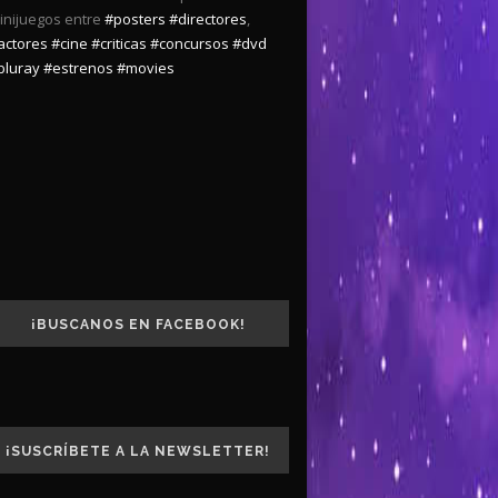
inijuegos entre
#posters
#directores
,
actores
#cine
#criticas
#concursos
#dvd
bluray
#estrenos
#movies
¡BUSCANOS EN FACEBOOK!
¡SUSCRÍBETE A LA NEWSLETTER!