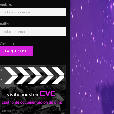
ombre:
mail*:
 Campos requeridos