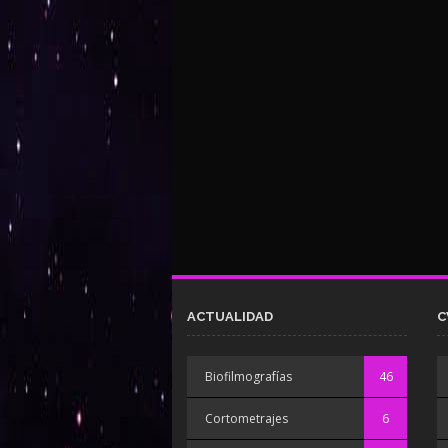
ACTUALIDAD
C
Biofilmografías
46
Cortometrajes
6