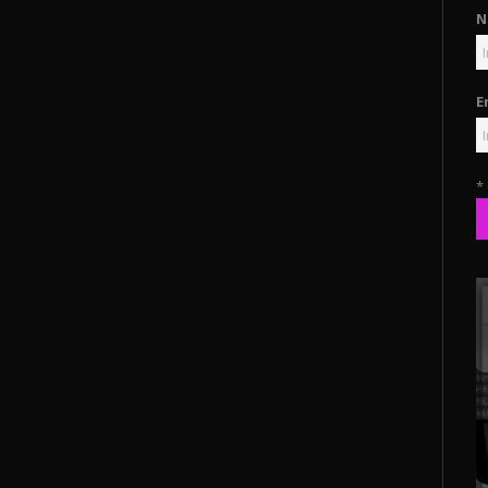
N
E
*