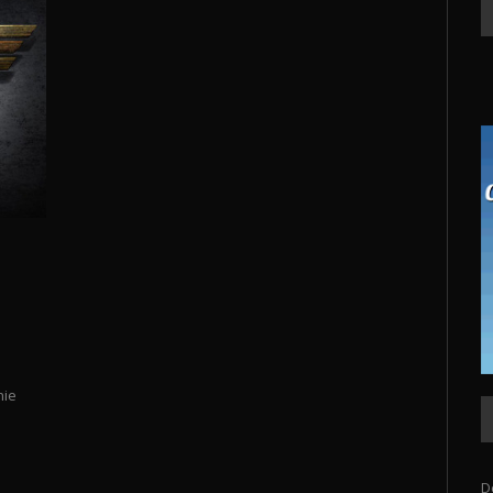
d
nie
D