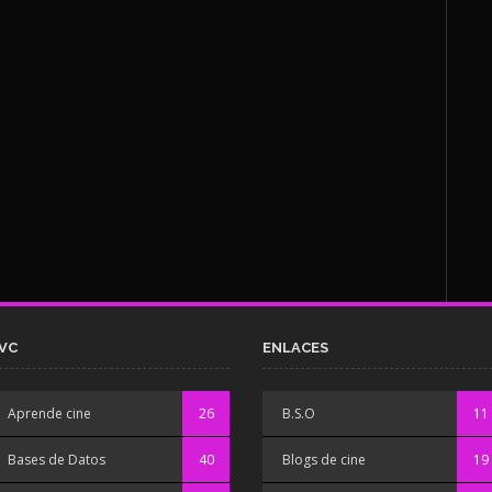
VC
ENLACES
Aprende cine
26
B.S.O
11
Bases de Datos
40
Blogs de cine
19