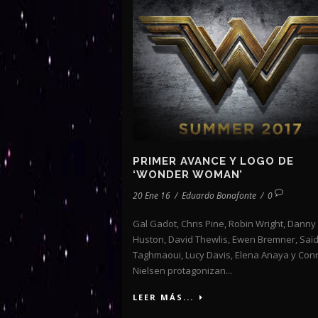
PRIMER AVANCE Y LOGO DE
‘WONDER WOMAN’
20 Ene 16
/
Eduardo Bonafonte
/
0
Gal Gadot, Chris Pine, Robin Wright, Danny
Huston, David Thewlis, Ewen Bremner, Saï
Taghmaoui, Lucy Davis, Elena Anaya y Con
Nielsen protagonizan...
LEER MÁS...