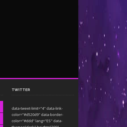
TWITTER
data-tweet-limit="4" data-link-
color="#d520d9" data-border-
color="#ddd" lang="ES" data-
theme="dark"
height="300"