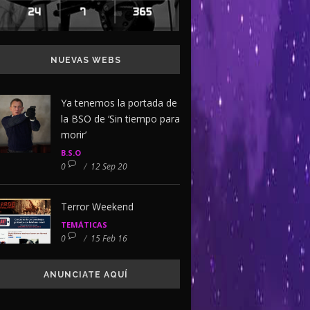
NUEVAS WEBS
Ya tenemos la portada de
la BSO de ‘Sin tiempo para
morir’
B.S.O
0
/
12 Sep 20
Terror Weekend
TEMÁTICAS
0
/
15 Feb 16
ANUNCIATE AQUÍ